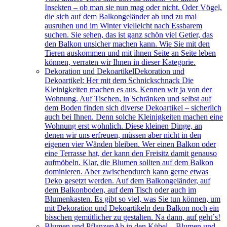
Insekten – ob man sie nun mag oder nicht. Oder Vögel,
die sich auf dem Balkongeländer ab und zu mal
ausruhen und im Winter vielleicht nach Essbarem
suchen. Sie sehen, das ist ganz schön viel Getier, das
den Balkon unsicher machen kann. Wie Sie mit den
Tieren auskommen und mit ihnen Seite an Seite leben
können, verraten wir Ihnen in dieser Kategorie.
Dekoration und Dekoartikel
Dekoration und
Dekoartikel: Her mit dem Schnickschnack Die
Kleinigkeiten machen es aus. Kennen wir ja von der
Wohnung. Auf Tischen, in Schränken und selbst auf
dem Boden finden sich diverse Dekoartikel – sicherlich
auch bei Ihnen. Denn solche Kleinigkeiten machen eine
Wohnung erst wohnlich. Diese kleinen Dinge, an
denen wir uns erfreuen, müssen aber nicht in den
eigenen vier Wänden bleiben. Wer einen Balkon oder
eine Terrasse hat, der kann den Freisitz damit genauso
aufmöbeln. Klar, die Blumen sollten auf dem Balkon
dominieren. Aber zwischendurch kann gerne etwas
Deko gesetzt werden. Auf dem Balkongeländer, auf
dem Balkonboden, auf dem Tisch oder auch im
Blumenkasten. Es gibt so viel, was Sie tun können, um
mit Dekoration und Dekoartikeln den Balkon noch ein
bisschen gemütlicher zu gestalten. Na dann, auf geht´s!
Blumen und Pflanzen
Ab in den Kübel – Blumen und