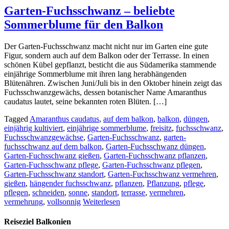
Garten-Fuchsschwanz – beliebte
Sommerblume für den Balkon
Der Garten-Fuchsschwanz macht nicht nur im Garten eine gute
Figur, sondern auch auf dem Balkon oder der Terrasse. In einen
schönen Kübel gepflanzt, besticht die aus Südamerika stammende
einjährige Sommerblume mit ihren lang herabhängenden
Blütenähren. Zwischen Juni/Juli bis in den Oktober hinein zeigt das
Fuchsschwanzgewächs, dessen botanischer Name Amaranthus
caudatus lautet, seine bekannten roten Blüten. […]
Tagged
Amaranthus caudatus
,
auf dem balkon
,
balkon
,
düngen
,
einjährig kultiviert
,
einjährige sommerblume
,
freisitz
,
fuchsschwanz
,
Fuchsschwanzgewächse
,
Garten-Fuchsschwanz
,
garten-
fuchsschwanz auf dem balkon
,
Garten-Fuchsschwanz düngen
,
Garten-Fuchsschwanz gießen
,
Garten-Fuchsschwanz pflanzen
,
Garten-Fuchsschwanz pflege
,
Garten-Fuchsschwanz pflegen
,
Garten-Fuchsschwanz standort
,
Garten-Fuchsschwanz vermehren
,
gießen
,
hängender fuchsschwanz
,
pflanzen
,
Pflanzung
,
pflege
,
pflegen
,
schneiden
,
sonne
,
standort
,
terrasse
,
vermehren
,
vermehrung
,
vollsonnig
Weiterlesen
Reiseziel Balkonien