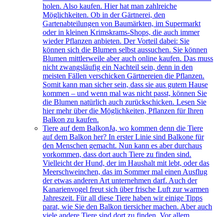
holen. Also kaufen. Hier hat man zahlreiche
Möglichkeiten. Ob in der Gärtnerei, den
Gartenabteilungen von Baumärkten, im Supermarkt
oder in kleinen Krimskrams-Shops, die auch immer
wieder Pflanzen anbieten. Der Vorteil dabei: Sie
können sich die Blumen selbst aussuchen. Sie können
Blumen mittlerweile aber auch online kaufen. Das muss
nicht zwangsläufig ein Nachteil sein, denn in den
meisten Fällen verschicken Gärtnereien die Pflanzen.
Somit kann man sicher sein, dass sie aus gutem Hause
kommen – und wenn mal was nicht passt, können Sie
die Blumen natürlich auch zurückschicken. Lesen Sie
hier mehr über die Möglichkeiten, Pflanzen für Ihren
Balkon zu kaufen.
Tiere auf dem Balkon
Ja, wo kommen denn die Tiere
auf dem Balkon her? In erster Linie sind Balkone für
den Menschen gemacht. Nun kann es aber durchaus
vorkommen, dass dort auch Tiere zu finden sind.
Vielleicht der Hund, der im Haushalt mit lebt, oder das
Meerschweinchen, das im Sommer mal einen Ausflug
der etwas anderen Art unternehmen darf. Auch der
Kanarienvogel freut sich über frische Luft zur warmen
Jahreszeit. Für all diese Tiere haben wir einige Tipps
parat, wie Sie den Balkon tiersicher machen. Aber auch
viele andere Tiere sind dort zu finden. Vor allem