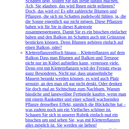
Schatten liegt, sollten Sie das Beste daraus machen.
Ach, Sie glauben, das wird Ihnen nicht gelingen?
Doch, das wird es! Es gibt zahlreiche Blumen und
Pflanzen, die sich im Schatten pudelwohl fühlen, ja, die
die Sonne eigentlich gar nicht mögen. Diese Pflanzen
haben wir für Sie in dieser Kategorie
zusammengetragen. Damit Sie es ein bisschen einfacher
haben und den Balkon im Schatten auch mit Grünzeug
bestücken können. Denn Blumen gehören einfach auf
einen Balkon, oder?
Kletterpflanzen
Hoch hinaus – Kletterpflanzen auf dem
Balkon Dass man Blumen auf Balkon und Terrasse
nicht nur im Kübel aufstellen kann, vergessen viele.
Denn erst mit Kletterpflanzen wird der Freisitz etwas
ganz Besonderes. Nicht nur, dass unansehnliche
Mauern berankt werden können, es wird auch Platz
genutzt, an den man oft gar nicht denkt. Oder denken
Sie doch mal an Sichtschutz zum Nachbarn. Warum
hässliche und langweilige Fertigteile kaufen, wenn man
mit einem Rankgitter und einer schnell wachsenden
Pflanze denselben Effekt, nämlich die Blickdichte hat –
was zudem noch um ein Vielfaches schöner ist.
Schauen Sie sich in unserer Rubrik einfach mal ein
bisschen um und sehen Sie, was mit Kletterpflanzen
alles möglich ist. Sie werden sie lieben!