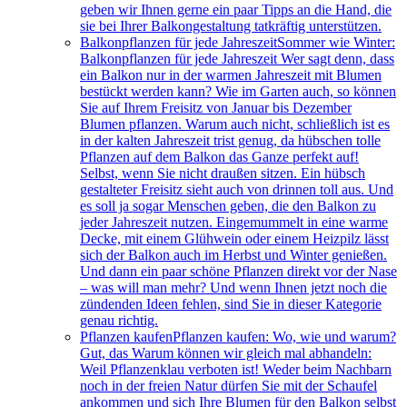
geben wir Ihnen gerne ein paar Tipps an die Hand, die
sie bei Ihrer Balkongestaltung tatkräftig unterstützen.
Balkonpflanzen für jede Jahreszeit
Sommer wie Winter:
Balkonpflanzen für jede Jahreszeit Wer sagt denn, dass
ein Balkon nur in der warmen Jahreszeit mit Blumen
bestückt werden kann? Wie im Garten auch, so können
Sie auf Ihrem Freisitz von Januar bis Dezember
Blumen pflanzen. Warum auch nicht, schließlich ist es
in der kalten Jahreszeit trist genug, da hübschen tolle
Pflanzen auf dem Balkon das Ganze perfekt auf!
Selbst, wenn Sie nicht draußen sitzen. Ein hübsch
gestalteter Freisitz sieht auch von drinnen toll aus. Und
es soll ja sogar Menschen geben, die den Balkon zu
jeder Jahreszeit nutzen. Eingemummelt in eine warme
Decke, mit einem Glühwein oder einem Heizpilz lässt
sich der Balkon auch im Herbst und Winter genießen.
Und dann ein paar schöne Pflanzen direkt vor der Nase
– was will man mehr? Und wenn Ihnen jetzt noch die
zündenden Ideen fehlen, sind Sie in dieser Kategorie
genau richtig.
Pflanzen kaufen
Pflanzen kaufen: Wo, wie und warum?
Gut, das Warum können wir gleich mal abhandeln:
Weil Pflanzenklau verboten ist! Weder beim Nachbarn
noch in der freien Natur dürfen Sie mit der Schaufel
ankommen und sich Ihre Blumen für den Balkon selbst