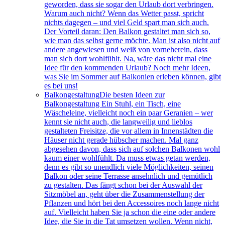
geworden, dass sie sogar den Urlaub dort verbringen.
Warum auch nicht? Wenn das Wetter passt, spricht
nichts dagegen – und viel Geld spart man sich auch.
Der Vorteil daran: Den Balkon gestaltet man sich so,
wie man das selbst gerne möchte. Man ist also nicht auf
andere angewiesen und weiß von vorneherein, dass
man sich dort wohlfühlt. Na, wäre das nicht mal eine
Idee für den kommenden Urlaub? Noch mehr Ideen,
was Sie im Sommer auf Balkonien erleben können, gibt
es bei uns!
Balkongestaltung
Die besten Ideen zur
Balkongestaltung Ein Stuhl, ein Tisch, eine
Wäscheleine, vielleicht noch ein paar Geranien – wer
kennt sie nicht auch, die langweilig und lieblos
gestalteten Freisitze, die vor allem in Innenstädten die
Häuser nicht gerade hübscher machen. Mal ganz
abgesehen davon, dass sich auf solchen Balkonen wohl
kaum einer wohlfühlt. Da muss etwas getan werden,
denn es gibt so unendlich viele Möglichkeiten, seinen
Balkon oder seine Terrasse ansehnlich und gemütlich
zu gestalten. Das fängt schon bei der Auswahl der
Sitzmöbel an, geht über die Zusammenstellung der
Pflanzen und hört bei den Accessoires noch lange nicht
auf. Vielleicht haben Sie ja schon die eine oder andere
Idee, die Sie in die Tat umsetzen wollen. Wenn nicht,