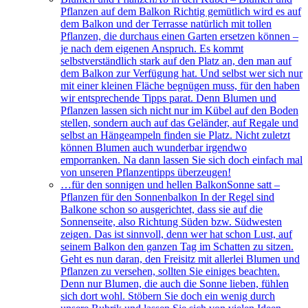
Pflanzen auf dem Balkon Richtig gemütlich wird es auf
dem Balkon und der Terrasse natürlich mit tollen
Pflanzen, die durchaus einen Garten ersetzen können –
je nach dem eigenen Anspruch. Es kommt
selbstverständlich stark auf den Platz an, den man auf
dem Balkon zur Verfügung hat. Und selbst wer sich nur
mit einer kleinen Fläche begnügen muss, für den haben
wir entsprechende Tipps parat. Denn Blumen und
Pflanzen lassen sich nicht nur im Kübel auf den Boden
stellen, sondern auch auf das Geländer, auf Regale und
selbst an Hängeampeln finden sie Platz. Nicht zuletzt
können Blumen auch wunderbar irgendwo
emporranken. Na dann lassen Sie sich doch einfach mal
von unseren Pflanzentipps überzeugen!
…für den sonnigen und hellen Balkon
Sonne satt –
Pflanzen für den Sonnenbalkon In der Regel sind
Balkone schon so ausgerichtet, dass sie auf die
Sonnenseite, also Richtung Süden bzw. Südwesten
zeigen. Das ist sinnvoll, denn wer hat schon Lust, auf
seinem Balkon den ganzen Tag im Schatten zu sitzen.
Geht es nun daran, den Freisitz mit allerlei Blumen und
Pflanzen zu versehen, sollten Sie einiges beachten.
Denn nur Blumen, die auch die Sonne lieben, fühlen
sich dort wohl. Stöbern Sie doch ein wenig durch