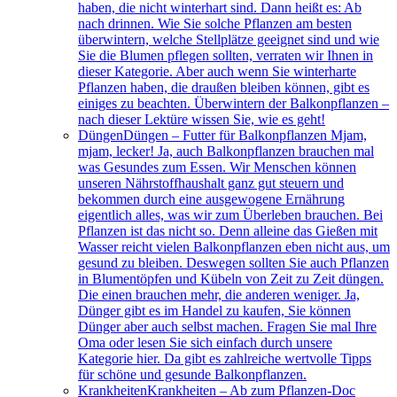
haben, die nicht winterhart sind. Dann heißt es: Ab
nach drinnen. Wie Sie solche Pflanzen am besten
überwintern, welche Stellplätze geeignet sind und wie
Sie die Blumen pflegen sollten, verraten wir Ihnen in
dieser Kategorie. Aber auch wenn Sie winterharte
Pflanzen haben, die draußen bleiben können, gibt es
einiges zu beachten. Überwintern der Balkonpflanzen –
nach dieser Lektüre wissen Sie, wie es geht!
Düngen
Düngen – Futter für Balkonpflanzen Mjam,
mjam, lecker! Ja, auch Balkonpflanzen brauchen mal
was Gesundes zum Essen. Wir Menschen können
unseren Nährstoffhaushalt ganz gut steuern und
bekommen durch eine ausgewogene Ernährung
eigentlich alles, was wir zum Überleben brauchen. Bei
Pflanzen ist das nicht so. Denn alleine das Gießen mit
Wasser reicht vielen Balkonpflanzen eben nicht aus, um
gesund zu bleiben. Deswegen sollten Sie auch Pflanzen
in Blumentöpfen und Kübeln von Zeit zu Zeit düngen.
Die einen brauchen mehr, die anderen weniger. Ja,
Dünger gibt es im Handel zu kaufen, Sie können
Dünger aber auch selbst machen. Fragen Sie mal Ihre
Oma oder lesen Sie sich einfach durch unsere
Kategorie hier. Da gibt es zahlreiche wertvolle Tipps
für schöne und gesunde Balkonpflanzen.
Krankheiten
Krankheiten – Ab zum Pflanzen-Doc