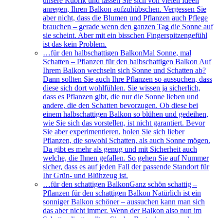
unsere Rubrik und lassen Sie sich von vielen Ideen
anregen, Ihren Balkon aufzuhübschen. Vergessen Sie
aber nicht, dass die Blumen und Pflanzen auch Pflege
brauchen – gerade wenn den ganzen Tag die Sonne auf
sie scheint. Aber mit ein bisschen Fingerspitzengefühl
ist das kein Problem.
…für den halbschattigen Balkon
Mal Sonne, mal
Schatten – Pflanzen für den halbschattigen Balkon Auf
Ihrem Balkon wechseln sich Sonne und Schatten ab?
Dann sollten Sie auch Ihre Pflanzen so aussuchen, dass
diese sich dort wohlfühlen. Sie wissen ja sicherlich,
dass es Pflanzen gibt, die nur die Sonne lieben und
andere, die den Schatten bevorzugen. Ob diese bei
einem halbschattigen Balkon so blühen und gedeihen,
wie Sie sich das vorstellen, ist nicht garantiert. Bevor
Sie aber experimentieren, holen Sie sich lieber
Pflanzen, die sowohl Schatten, als auch Sonne mögen.
Da gibt es mehr als genug und mit Sicherheit auch
welche, die Ihnen gefallen. So gehen Sie auf Nummer
sicher, dass es auf jeden Fall der passende Standort für
Ihr Grün- und Blühzeug ist.
…für den schattigen Balkon
Ganz schön schattig –
Pflanzen für den schattigen Balkon Natürlich ist ein
sonniger Balkon schöner – aussuchen kann man sich
das aber nicht immer. Wenn der Balkon also nun im