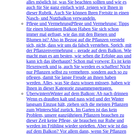
alles möglich ist, was Sie beachten sollten und wie es
auch für Sie ganz einfach wird, zeigen wir Ihnen in
dieser Rubrik. Auch Sie können Ihren Freisitz in einen
Nasch- und Nutzbalkon verwandeln.
Pflege und Vermehrung
Pflege und Vermehrung: Tipps
für einen blumigen Balkon Haben Sie sich schon
immer mal gefragt, wie das mit den Bienen und
Blumen ist? Also in Bezug auf die Pflanzen versteht
sich, nicht, dass wir uns da falsch verstehen. Sprich, mit
der Pflanzenvermehrung – gerade auf dem Balkon. Wie
macht man es am besten, wie sehen die Erfolge aus und
kann ich das überhaupt? Schon mal vorweg: Es ist kein
Hexenwerk und ja, auch Sie werden es schaffen! Nicht
nur Pflanzen selbst zu vermehren, sondern auch so zu
pflegen, damit Sie lange Freude an ihnen haben
werden. Alles, was Sie dazu wissen müssen, haben wir
Ihnen in dieser Kategorie zusammengetragen.
Überwintern
Winter auf dem Balkon: Ab nach drinnen
Wenn es draußen kalt und nass wird und der Winter
langsam Einzug hält, ziehen sich die meisten Pflanzen
zum Winterschlaf zurück. Im Garten ist das kein
Problem, unsere ganzjährigen Pflanzen brauchen zu
dieser Zeit keine Pflege, sie brauchen nur Ruhe und
werden im Frühling wieder sprießen. Aber wie ist das
auf dem Balkon? Vor allem dann, wenn Sie Pflanzen