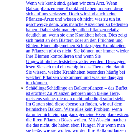
Wenn wir krank sind, gehen wir zum Arzt. Wenn
Balkonpflanzen eine Krankheit haben, müssen diese
sich auf uns verlassen. Doch wir sind auch keine
Pflanzen-Ärzte und wissen oft nicht, was zu tun ist,
geschweige denn, was manche Anzeichen zu bedeuten
haben. Dabei sieht man eigentlich Pflanzen relativ
deutlich an, wenn sie eine Krankheit haben. Dies zeigt
sich meist an den Blättern oder an den Früchten und
Blüten. Einen allgemeinen Schutz gegen Krankheiten
an Pflanzen gibt es nicht, Sie können nur immer wieder
Ihre Blumen kontrollieren und wenn Sie
Ungewöhnliches feststellen, aktiv werden. Deswegen
lesen Sie sich mal ein wenig in das Thema ein, damit
Sie wissen, welche Krankheiten besonders häufig bei
welchen Pflanzen vorkommen und was Sie dagegen
tun können.
Schädlinge
Schädlinge an Balkonpflanzen – das Buffet
ist eröffnet Zu Pflanzen gehören auch kleine Tiere,
meistens solche, die man nicht unbedingt sofort sieht.
Im Garten sind diese ebenso zu finden, wie auf dem
heimischen Balkon. Wäre alles kein Problem, wenn
darunter nicht ein paar ganz gemeine Exemplare wären,
die Ihren Pflanzen Böses wollen. Mit Absicht machen
die das nicht, die haben eben Hunger. Nur wenn man
sie ließe, wie sie wollen, würden Ihre Balkonpflanzen