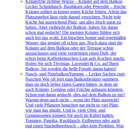
Kräuter
Die richtige Würze – Kräuter auf dem Balkon
Lecker Schnittlauch, Basilikum oder Petersilie – frische
Kräuter sollten in keiner guten Küche fehlen. Allein das
Platzangebot lässt viele darauf verzichten. Nicht jede
Küche hat ausreichend Platz, um alles frisch parat zu
haben. Aber vielleicht der Balkon, haben Sie daran
schon mal gedacht? Die meisten Kräuter fühlen sich
auch bei uns wohl. Ein bisschen Sonne und regelmäßig
Wasser, das genügt oft schon aus. Noch dazu sind die
Kräuter auf dem Balkon oder der Terrasse schön
anzuschauen und viele verströmen einen Duft, der
schon beim Kaffeekränzchen Lust aufs Kochen macht.
Holen Sie sich Thymian, Lavendel & Co. auf Ihren
Balkon, Sie werden die helle Freude daran haben!
Nasch- und Nutzbalkon
Yummie – Lecker Sachen zum
Naschen Wie oft hört man Balkonbesitzer jammern,
dass sie doch lieber einen Garten hätten, in dem sie
auch Kräuter, Gemüse oder Früchte anbauen könnten.
Schon mal daran gedacht, dies auf dem Balkon zu tun?
Warum denn auch nicht – wenn der Platz ausreicht!
Und viele Pflanzen brauchen gar nicht so viel Platz,
wie man das glaubt. Und ja, viele Obst- und
Gemüsesorten können Sie auch im Kübel halten.
Tomaten, Paprika, Knoblauch, Erdbeeren oder auch
mal einen Stachelbeerbusch – alles kein Problem. Was