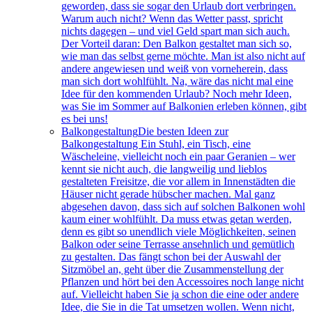
geworden, dass sie sogar den Urlaub dort verbringen.
Warum auch nicht? Wenn das Wetter passt, spricht
nichts dagegen – und viel Geld spart man sich auch.
Der Vorteil daran: Den Balkon gestaltet man sich so,
wie man das selbst gerne möchte. Man ist also nicht auf
andere angewiesen und weiß von vorneherein, dass
man sich dort wohlfühlt. Na, wäre das nicht mal eine
Idee für den kommenden Urlaub? Noch mehr Ideen,
was Sie im Sommer auf Balkonien erleben können, gibt
es bei uns!
Balkongestaltung
Die besten Ideen zur
Balkongestaltung Ein Stuhl, ein Tisch, eine
Wäscheleine, vielleicht noch ein paar Geranien – wer
kennt sie nicht auch, die langweilig und lieblos
gestalteten Freisitze, die vor allem in Innenstädten die
Häuser nicht gerade hübscher machen. Mal ganz
abgesehen davon, dass sich auf solchen Balkonen wohl
kaum einer wohlfühlt. Da muss etwas getan werden,
denn es gibt so unendlich viele Möglichkeiten, seinen
Balkon oder seine Terrasse ansehnlich und gemütlich
zu gestalten. Das fängt schon bei der Auswahl der
Sitzmöbel an, geht über die Zusammenstellung der
Pflanzen und hört bei den Accessoires noch lange nicht
auf. Vielleicht haben Sie ja schon die eine oder andere
Idee, die Sie in die Tat umsetzen wollen. Wenn nicht,