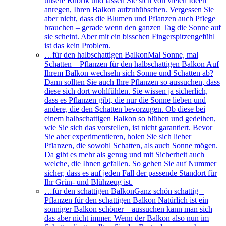
unsere Rubrik und lassen Sie sich von vielen Ideen
anregen, Ihren Balkon aufzuhübschen. Vergessen Sie
aber nicht, dass die Blumen und Pflanzen auch Pflege
brauchen – gerade wenn den ganzen Tag die Sonne auf
sie scheint. Aber mit ein bisschen Fingerspitzengefühl
ist das kein Problem.
…für den halbschattigen Balkon
Mal Sonne, mal
Schatten – Pflanzen für den halbschattigen Balkon Auf
Ihrem Balkon wechseln sich Sonne und Schatten ab?
Dann sollten Sie auch Ihre Pflanzen so aussuchen, dass
diese sich dort wohlfühlen. Sie wissen ja sicherlich,
dass es Pflanzen gibt, die nur die Sonne lieben und
andere, die den Schatten bevorzugen. Ob diese bei
einem halbschattigen Balkon so blühen und gedeihen,
wie Sie sich das vorstellen, ist nicht garantiert. Bevor
Sie aber experimentieren, holen Sie sich lieber
Pflanzen, die sowohl Schatten, als auch Sonne mögen.
Da gibt es mehr als genug und mit Sicherheit auch
welche, die Ihnen gefallen. So gehen Sie auf Nummer
sicher, dass es auf jeden Fall der passende Standort für
Ihr Grün- und Blühzeug ist.
…für den schattigen Balkon
Ganz schön schattig –
Pflanzen für den schattigen Balkon Natürlich ist ein
sonniger Balkon schöner – aussuchen kann man sich
das aber nicht immer. Wenn der Balkon also nun im