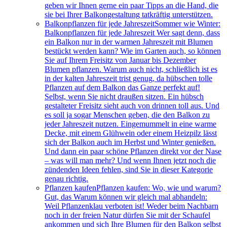
geben wir Ihnen gerne ein paar Tipps an die Hand, die
sie bei Ihrer Balkongestaltung tatkräftig unterstützen.
Balkonpflanzen für jede Jahreszeit
Sommer wie Winter:
Balkonpflanzen für jede Jahreszeit Wer sagt denn, dass
ein Balkon nur in der warmen Jahreszeit mit Blumen
bestückt werden kann? Wie im Garten auch, so können
Sie auf Ihrem Freisitz von Januar bis Dezember
Blumen pflanzen. Warum auch nicht, schließlich ist es
in der kalten Jahreszeit trist genug, da hübschen tolle
Pflanzen auf dem Balkon das Ganze perfekt auf!
Selbst, wenn Sie nicht draußen sitzen. Ein hübsch
gestalteter Freisitz sieht auch von drinnen toll aus. Und
es soll ja sogar Menschen geben, die den Balkon zu
jeder Jahreszeit nutzen. Eingemummelt in eine warme
Decke, mit einem Glühwein oder einem Heizpilz lässt
sich der Balkon auch im Herbst und Winter genießen.
Und dann ein paar schöne Pflanzen direkt vor der Nase
– was will man mehr? Und wenn Ihnen jetzt noch die
zündenden Ideen fehlen, sind Sie in dieser Kategorie
genau richtig.
Pflanzen kaufen
Pflanzen kaufen: Wo, wie und warum?
Gut, das Warum können wir gleich mal abhandeln:
Weil Pflanzenklau verboten ist! Weder beim Nachbarn
noch in der freien Natur dürfen Sie mit der Schaufel
ankommen und sich Ihre Blumen für den Balkon selbst