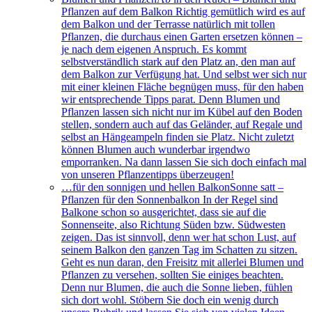
Pflanzen auf dem Balkon Richtig gemütlich wird es auf
dem Balkon und der Terrasse natürlich mit tollen
Pflanzen, die durchaus einen Garten ersetzen können –
je nach dem eigenen Anspruch. Es kommt
selbstverständlich stark auf den Platz an, den man auf
dem Balkon zur Verfügung hat. Und selbst wer sich nur
mit einer kleinen Fläche begnügen muss, für den haben
wir entsprechende Tipps parat. Denn Blumen und
Pflanzen lassen sich nicht nur im Kübel auf den Boden
stellen, sondern auch auf das Geländer, auf Regale und
selbst an Hängeampeln finden sie Platz. Nicht zuletzt
können Blumen auch wunderbar irgendwo
emporranken. Na dann lassen Sie sich doch einfach mal
von unseren Pflanzentipps überzeugen!
…für den sonnigen und hellen Balkon
Sonne satt –
Pflanzen für den Sonnenbalkon In der Regel sind
Balkone schon so ausgerichtet, dass sie auf die
Sonnenseite, also Richtung Süden bzw. Südwesten
zeigen. Das ist sinnvoll, denn wer hat schon Lust, auf
seinem Balkon den ganzen Tag im Schatten zu sitzen.
Geht es nun daran, den Freisitz mit allerlei Blumen und
Pflanzen zu versehen, sollten Sie einiges beachten.
Denn nur Blumen, die auch die Sonne lieben, fühlen
sich dort wohl. Stöbern Sie doch ein wenig durch