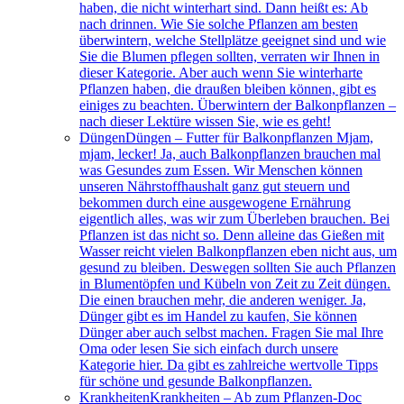
haben, die nicht winterhart sind. Dann heißt es: Ab
nach drinnen. Wie Sie solche Pflanzen am besten
überwintern, welche Stellplätze geeignet sind und wie
Sie die Blumen pflegen sollten, verraten wir Ihnen in
dieser Kategorie. Aber auch wenn Sie winterharte
Pflanzen haben, die draußen bleiben können, gibt es
einiges zu beachten. Überwintern der Balkonpflanzen –
nach dieser Lektüre wissen Sie, wie es geht!
Düngen
Düngen – Futter für Balkonpflanzen Mjam,
mjam, lecker! Ja, auch Balkonpflanzen brauchen mal
was Gesundes zum Essen. Wir Menschen können
unseren Nährstoffhaushalt ganz gut steuern und
bekommen durch eine ausgewogene Ernährung
eigentlich alles, was wir zum Überleben brauchen. Bei
Pflanzen ist das nicht so. Denn alleine das Gießen mit
Wasser reicht vielen Balkonpflanzen eben nicht aus, um
gesund zu bleiben. Deswegen sollten Sie auch Pflanzen
in Blumentöpfen und Kübeln von Zeit zu Zeit düngen.
Die einen brauchen mehr, die anderen weniger. Ja,
Dünger gibt es im Handel zu kaufen, Sie können
Dünger aber auch selbst machen. Fragen Sie mal Ihre
Oma oder lesen Sie sich einfach durch unsere
Kategorie hier. Da gibt es zahlreiche wertvolle Tipps
für schöne und gesunde Balkonpflanzen.
Krankheiten
Krankheiten – Ab zum Pflanzen-Doc