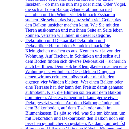
Insekten – ob man sie nun mag oder nicht. Oder Vögel,
die sich auf dem Balkongeländer ab und zu mal
ausruhen und im Winter vielleicht nach Essbarem
suchen. Sie sehen, das ist ganz schön viel Getier, das
den Balkon unsicher machen kann. Wie Sie mit den
Tieren auskommen und mit ihnen Seite an Seite leben
können, verraten wir Ihnen in dieser Kategorie.
Dekoration und Dekoartikel
Dekoration und
Dekoartikel: Her mit dem Schnickschnack Die
Kleinigkeiten machen es aus. Kennen wir ja von der
Wohnung. Auf Tischen, in Schränken und selbst auf
dem Boden finden sich diverse Dekoartikel – sicherlich
auch bei Ihnen. Denn solche Kleinigkeiten machen eine
Wohnung erst wohnlich. Diese kleinen Dinge, an
denen wir uns erfreuen, müssen aber nicht in den
eigenen vier Wänden bleiben. Wer einen Balkon oder
eine Terrasse hat, der kann den Freisitz damit genauso
aufmöbeln. Klar, die Blumen sollten auf dem Balkon
dominieren. Aber zwischendurch kann gerne etwas
Deko gesetzt werden. Auf dem Balkongeländer, auf
dem Balkonboden, auf dem Tisch oder auch im
Blumenkasten. Es gibt so viel, was Sie tun können, um
mit Dekoration und Dekoartikeln den Balkon noch ein
bisschen gemütlicher zu gestalten. Na dann, auf geht´s!
Blumen und Pflanzen
Ab in den Kübel – Blumen und