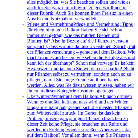
alles möglich ist, was Sie beachten sollten und wie es
auch für Sie ganz einfach wird, zeigen wir Ihnen in
dieser Rubrik. Auch Sie können Ihren Freisitz in einen
Nasch- und Nutzbalkon verwandeln.
Pflege und Vermehrung
Pflege und Vermehrung: Tipps
für einen blumigen Balkon Haben Sie sich schon
immer mal gefragt, wie das mit den Bienen und
Blumen ist? Also in Bezug auf die Pflanzen versteht
sich, nicht, dass wir uns da falsch verstehen. Sprich, mit
der Pflanzenvermehrung – gerade auf dem Balkon. Wie
macht man es am besten, wie sehen die Erfolge aus und
kann ich das überhaupt? Schon mal vorweg: Es ist kein
Hexenwerk und ja, auch Sie werden es schaffen! Nicht
nur Pflanzen selbst zu vermehren, sondern auch so zu
pflegen, damit Sie lange Freude an ihnen haben
werden. Alles, was Sie dazu wissen müssen, haben wir
Ihnen in dieser Kategorie zusammengetragen.
Überwintern
Winter auf dem Balkon: Ab nach drinnen
Wenn es draußen kalt und nass wird und der Winter
langsam Einzug hält, ziehen sich die meisten Pflanzen
zum Winterschlaf zurück. Im Garten ist das kein
Problem, unsere ganzjährigen Pflanzen brauchen zu
dieser Zeit keine Pflege, sie brauchen nur Ruhe und
werden im Frühling wieder sprießen. Aber wie ist das
auf dem Balkon? Vor allem dann, wenn Sie Pflanzen