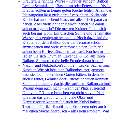
Kräuter
Die richtige Würze – Kräuter auf dem Balkon
Lecker Schnittlauch, Basilikum oder Petersilie – frische
Kräuter sollten in keiner guten Küche fehlen. Allein das
Platzangebot lässt viele darauf verzichten. Nicht jede
Küche hat ausreichend Platz, um alles frisch parat zu
haben. Aber vielleicht der Balkon, haben Sie daran
schon mal gedacht? Die meisten Kräuter fühlen sich
auch bei uns wohl. Ein bisschen Sonne und regelmäßig
Wasser, das genügt oft schon aus. Noch dazu sind die
Kräuter auf dem Balkon oder der Terrasse schön
anzuschauen und viele verströmen einen Duft, der
schon beim Kaffeekränzchen Lust aufs Kochen macht.
Holen Sie sich Thymian, Lavendel & Co. auf Ihren
Balkon, Sie werden die helle Freude daran haben!
Nasch- und Nutzbalkon
Yummie – Lecker Sachen zum
Naschen Wie oft hört man Balkonbesitzer jammern,
dass sie doch lieber einen Garten hätten, in dem sie
auch Kräuter, Gemüse oder Früchte anbauen könnten.
Schon mal daran gedacht, dies auf dem Balkon zu tun?
Warum denn auch nicht – wenn der Platz ausreicht!
Und viele Pflanzen brauchen gar nicht so viel Platz,
wie man das glaubt. Und ja, viele Obst- und
Gemüsesorten können Sie auch im Kübel halten.
Tomaten, Paprika, Knoblauch, Erdbeeren oder auch
mal einen Stachelbeerbusch – alles kein Problem. Was