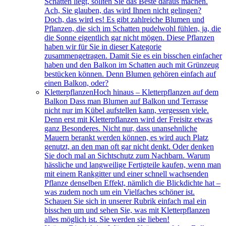
Schatten liegt, sollten Sie das Beste daraus machen.
Ach, Sie glauben, das wird Ihnen nicht gelingen?
Doch, das wird es! Es gibt zahlreiche Blumen und
Pflanzen, die sich im Schatten pudelwohl fühlen, ja, die
die Sonne eigentlich gar nicht mögen. Diese Pflanzen
haben wir für Sie in dieser Kategorie
zusammengetragen. Damit Sie es ein bisschen einfacher
haben und den Balkon im Schatten auch mit Grünzeug
bestücken können. Denn Blumen gehören einfach auf
einen Balkon, oder?
Kletterpflanzen
Hoch hinaus – Kletterpflanzen auf dem
Balkon Dass man Blumen auf Balkon und Terrasse
nicht nur im Kübel aufstellen kann, vergessen viele.
Denn erst mit Kletterpflanzen wird der Freisitz etwas
ganz Besonderes. Nicht nur, dass unansehnliche
Mauern berankt werden können, es wird auch Platz
genutzt, an den man oft gar nicht denkt. Oder denken
Sie doch mal an Sichtschutz zum Nachbarn. Warum
hässliche und langweilige Fertigteile kaufen, wenn man
mit einem Rankgitter und einer schnell wachsenden
Pflanze denselben Effekt, nämlich die Blickdichte hat –
was zudem noch um ein Vielfaches schöner ist.
Schauen Sie sich in unserer Rubrik einfach mal ein
bisschen um und sehen Sie, was mit Kletterpflanzen
alles möglich ist. Sie werden sie lieben!