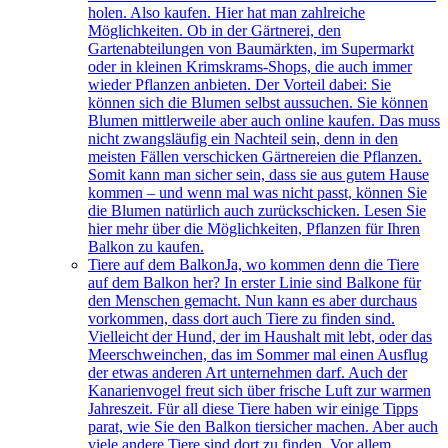
holen. Also kaufen. Hier hat man zahlreiche
Möglichkeiten. Ob in der Gärtnerei, den
Gartenabteilungen von Baumärkten, im Supermarkt
oder in kleinen Krimskrams-Shops, die auch immer
wieder Pflanzen anbieten. Der Vorteil dabei: Sie
können sich die Blumen selbst aussuchen. Sie können
Blumen mittlerweile aber auch online kaufen. Das muss
nicht zwangsläufig ein Nachteil sein, denn in den
meisten Fällen verschicken Gärtnereien die Pflanzen.
Somit kann man sicher sein, dass sie aus gutem Hause
kommen – und wenn mal was nicht passt, können Sie
die Blumen natürlich auch zurückschicken. Lesen Sie
hier mehr über die Möglichkeiten, Pflanzen für Ihren
Balkon zu kaufen.
Tiere auf dem Balkon
Ja, wo kommen denn die Tiere
auf dem Balkon her? In erster Linie sind Balkone für
den Menschen gemacht. Nun kann es aber durchaus
vorkommen, dass dort auch Tiere zu finden sind.
Vielleicht der Hund, der im Haushalt mit lebt, oder das
Meerschweinchen, das im Sommer mal einen Ausflug
der etwas anderen Art unternehmen darf. Auch der
Kanarienvogel freut sich über frische Luft zur warmen
Jahreszeit. Für all diese Tiere haben wir einige Tipps
parat, wie Sie den Balkon tiersicher machen. Aber auch
viele andere Tiere sind dort zu finden. Vor allem