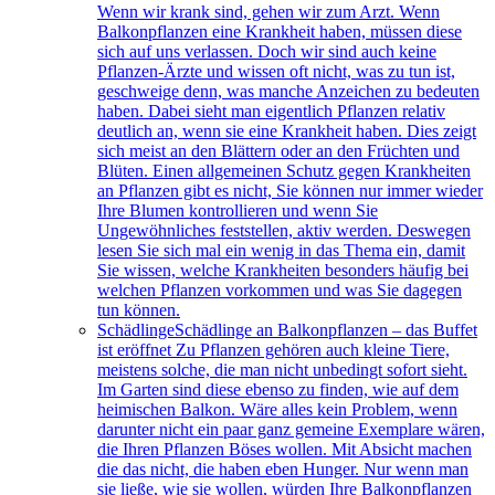
Wenn wir krank sind, gehen wir zum Arzt. Wenn
Balkonpflanzen eine Krankheit haben, müssen diese
sich auf uns verlassen. Doch wir sind auch keine
Pflanzen-Ärzte und wissen oft nicht, was zu tun ist,
geschweige denn, was manche Anzeichen zu bedeuten
haben. Dabei sieht man eigentlich Pflanzen relativ
deutlich an, wenn sie eine Krankheit haben. Dies zeigt
sich meist an den Blättern oder an den Früchten und
Blüten. Einen allgemeinen Schutz gegen Krankheiten
an Pflanzen gibt es nicht, Sie können nur immer wieder
Ihre Blumen kontrollieren und wenn Sie
Ungewöhnliches feststellen, aktiv werden. Deswegen
lesen Sie sich mal ein wenig in das Thema ein, damit
Sie wissen, welche Krankheiten besonders häufig bei
welchen Pflanzen vorkommen und was Sie dagegen
tun können.
Schädlinge
Schädlinge an Balkonpflanzen – das Buffet
ist eröffnet Zu Pflanzen gehören auch kleine Tiere,
meistens solche, die man nicht unbedingt sofort sieht.
Im Garten sind diese ebenso zu finden, wie auf dem
heimischen Balkon. Wäre alles kein Problem, wenn
darunter nicht ein paar ganz gemeine Exemplare wären,
die Ihren Pflanzen Böses wollen. Mit Absicht machen
die das nicht, die haben eben Hunger. Nur wenn man
sie ließe, wie sie wollen, würden Ihre Balkonpflanzen