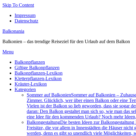
Skip To Content
Impressum
Datenschutz
Balkonania
Balkonien – das trendige Reiseziel für den Urlaub auf dem Balkon
Menu
Balkonpflanzen
Giftige Balkonpflanzen
Balkonpflanzen-Lexikon
Kletterpflanzen-Lexikon
Kräuter-Lexikon
Kategorien
Sommer auf Balkonien
Sommer auf Balkonien – Zuhause k
Zimmer. Glücklich, wer über einen Balkon oder eine Ter
Vielen ist der Balkon so lieb geworden, dass sie sogar d
daran: Den Balkon gestaltet man sich so, wie man das se
eine Idee für den kommenden Urlaub? Noch mehr Ideen, 
Balkongestaltung
Die besten Ideen zur Balkongestaltung E
Freisitze, die vor allem in Innenstädten die Häuser ni
werden, denn es gibt so unendlich viele Möglichkeiten, s