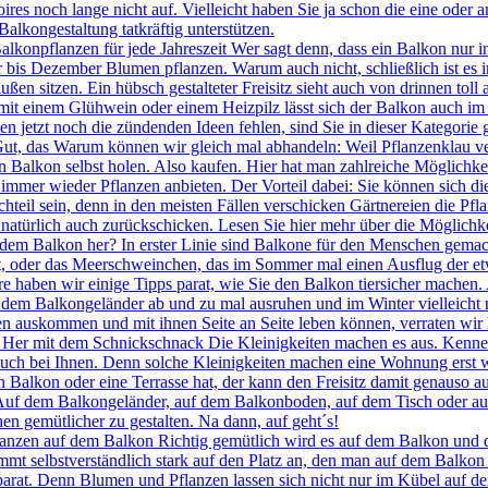
es noch lange nicht auf. Vielleicht haben Sie ja schon die eine oder a
Balkongestaltung tatkräftig unterstützen.
lkonpflanzen für jede Jahreszeit Wer sagt denn, dass ein Balkon nur 
 bis Dezember Blumen pflanzen. Warum auch nicht, schließlich ist es in
ßen sitzen. Ein hübsch gestalteter Freisitz sieht auch von drinnen tol
it einem Glühwein oder einem Heizpilz lässt sich der Balkon auch im
 jetzt noch die zündenden Ideen fehlen, sind Sie in dieser Kategorie g
t, das Warum können wir gleich mal abhandeln: Weil Pflanzenklau ver
 Balkon selbst holen. Also kaufen. Hier hat man zahlreiche Möglichke
immer wieder Pflanzen anbieten. Der Vorteil dabei: Sie können sich di
hteil sein, denn in den meisten Fällen verschicken Gärtnereien die P
atürlich auch zurückschicken. Lesen Sie hier mehr über die Möglichke
dem Balkon her? In erster Linie sind Balkone für den Menschen gemac
ebt, oder das Meerschweinchen, das im Sommer mal einen Ausflug der e
ere haben wir einige Tipps parat, wie Sie den Balkon tiersicher machen.
 dem Balkongeländer ab und zu mal ausruhen und im Winter vielleicht n
n auskommen und mit ihnen Seite an Seite leben können, verraten wir I
 Her mit dem Schnickschnack Die Kleinigkeiten machen es aus. Kennen
 auch bei Ihnen. Denn solche Kleinigkeiten machen eine Wohnung erst 
n Balkon oder eine Terrasse hat, der kann den Freisitz damit genauso 
uf dem Balkongeländer, auf dem Balkonboden, auf dem Tisch oder auch
n gemütlicher zu gestalten. Na dann, auf geht´s!
nzen auf dem Balkon Richtig gemütlich wird es auf dem Balkon und der 
t selbstverständlich stark auf den Platz an, den man auf dem Balkon z
arat. Denn Blumen und Pflanzen lassen sich nicht nur im Kübel auf de