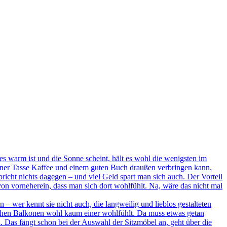
 warm ist und die Sonne scheint, hält es wohl die wenigsten im
einer Tasse Kaffee und einem guten Buch draußen verbringen kann.
richt nichts dagegen – und viel Geld spart man sich auch. Der Vorteil
on vorneherein, dass man sich dort wohlfühlt. Na, wäre das nicht mal
 – wer kennt sie nicht auch, die langweilig und lieblos gestalteten
olchen Balkonen wohl kaum einer wohlfühlt. Da muss etwas getan
n. Das fängt schon bei der Auswahl der Sitzmöbel an, geht über die