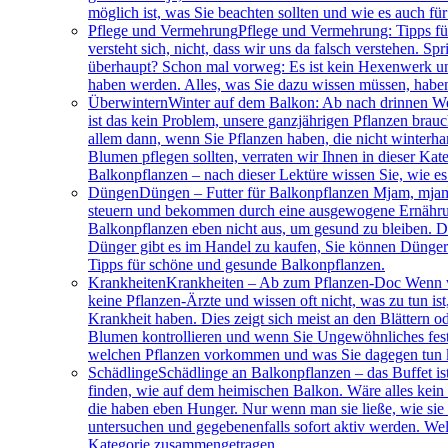
möglich ist, was Sie beachten sollten und wie es auch fü
Pflege und Vermehrung
Pflege und Vermehrung: Tipps fü
versteht sich, nicht, dass wir uns da falsch verstehen.
überhaupt? Schon mal vorweg: Es ist kein Hexenwerk und 
haben werden. Alles, was Sie dazu wissen müssen, habe
Überwintern
Winter auf dem Balkon: Ab nach drinnen Wen
ist das kein Problem, unsere ganzjährigen Pflanzen brau
allem dann, wenn Sie Pflanzen haben, die nicht winterhar
Blumen pflegen sollten, verraten wir Ihnen in dieser Kat
Balkonpflanzen – nach dieser Lektüre wissen Sie, wie es
Düngen
Düngen – Futter für Balkonpflanzen Mjam, mjam
steuern und bekommen durch eine ausgewogene Ernährung 
Balkonpflanzen eben nicht aus, um gesund zu bleiben. D
Dünger gibt es im Handel zu kaufen, Sie können Dünger a
Tipps für schöne und gesunde Balkonpflanzen.
Krankheiten
Krankheiten – Ab zum Pflanzen-Doc Wenn wi
keine Pflanzen-Ärzte und wissen oft nicht, was zu tun i
Krankheit haben. Dies zeigt sich meist an den Blättern 
Blumen kontrollieren und wenn Sie Ungewöhnliches fests
welchen Pflanzen vorkommen und was Sie dagegen tun 
Schädlinge
Schädlinge an Balkonpflanzen – das Buffet ist
finden, wie auf dem heimischen Balkon. Wäre alles kein
die haben eben Hunger. Nur wenn man sie ließe, wie sie 
untersuchen und gegebenenfalls sofort aktiv werden. We
Kategorie zusammengetragen.