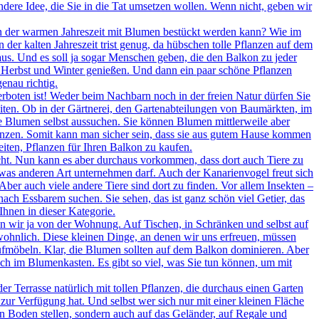
ndere Idee, die Sie in die Tat umsetzen wollen. Wenn nicht, geben wir
in der warmen Jahreszeit mit Blumen bestückt werden kann? Wie im
 der kalten Jahreszeit trist genug, da hübschen tolle Pflanzen auf dem
l aus. Und es soll ja sogar Menschen geben, die den Balkon zu jeder
 Herbst und Winter genießen. Und dann ein paar schöne Pflanzen
enau richtig.
boten ist! Weder beim Nachbarn noch in der freien Natur dürfen Sie
iten. Ob in der Gärtnerei, den Gartenabteilungen von Baumärkten, im
e Blumen selbst aussuchen. Sie können Blumen mittlerweile aber
flanzen. Somit kann man sicher sein, dass sie aus gutem Hause kommen
iten, Pflanzen für Ihren Balkon zu kaufen.
ht. Nun kann es aber durchaus vorkommen, dass dort auch Tiere zu
twas anderen Art unternehmen darf. Auch der Kanarienvogel freut sich
 Aber auch viele andere Tiere sind dort zu finden. Vor allem Insekten –
ach Essbarem suchen. Sie sehen, das ist ganz schön viel Getier, das
hnen in dieser Kategorie.
 wir ja von der Wohnung. Auf Tischen, in Schränken und selbst auf
wohnlich. Diese kleinen Dinge, an denen wir uns erfreuen, müssen
aufmöbeln. Klar, die Blumen sollten auf dem Balkon dominieren. Aber
 im Blumenkasten. Es gibt so viel, was Sie tun können, um mit
Terrasse natürlich mit tollen Pflanzen, die durchaus einen Garten
ur Verfügung hat. Und selbst wer sich nur mit einer kleinen Fläche
n Boden stellen, sondern auch auf das Geländer, auf Regale und