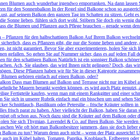
können Blumen auch wunderbar irgendwo emporranken. Na dann lassen S
zen für den Sonnenbalkon In der Regel sind Balkone schon so ausgerich
ust, auf seinem Balkon den ganzen Tag im Schatten zu sitzen. Geht es 
die Sonne lieben, fühlen sich dort wohl. Stöbern Sie doch ein wenig du
dass die Blumen und Pflanzen auch Pflege brauchen – gerade wenn den g
 – Pflanzen für den halbschattigen Balkon Auf Ihrem Balkon wechseln 
 sicherlich, dass es Pflanzen gibt, die nur die Sonne lieben und andere
n, ist nicht garantiert. Bevor Sie aber experimentieren, holen Sie sich
nen gefallen. So gehen Sie auf Nummer sicher, dass es auf jeden Fall d
zen für den schattigen Balkon Natürlich ist ein sonniger Balkon schön
 machen. Ach, Sie glauben, das wird Ihnen nicht gelingen? Doch, das wi
t mögen. Diese Pflanzen haben wir für Sie in dieser Kategorie zusamme
 Blumen gehören einfach auf einen Balkon, oder?
lkon Dass man Blumen auf Balkon und Terrasse nicht nur im Kübel aufs
nsehnliche Mauern berankt werden können, es wird auch Platz genutzt, 
ige Fertigteile kaufen, wenn man mit einem Rankgitter und einer schne
Sie sich in unserer Rubrik einfach mal ein bisschen um und sehen Sie, 
r Schnittlauch, Basilikum oder Petersilie – frische Kräuter sollten in 
lles frisch parat zu haben. Aber vielleicht der Balkon, haben Sie daran
nügt oft schon aus. Noch dazu sind die Kräuter auf dem Balkon oder d
len Sie sich Thymian, Lavendel & Co. auf Ihren Balkon, Sie werden d
hen Wie oft hört man Balkonbesitzer jammern, dass sie doch lieber e
 Balkon zu tun? Warum denn auch nicht – wenn der Platz ausreicht! Und
e auch im Kübel halten. Tomaten, Paprika, Knoblauch, Erdbeeren oder 