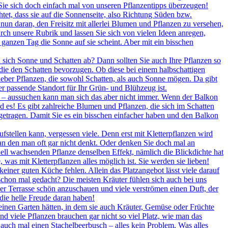
ie sich doch einfach mal von unseren Pflanzentipps überzeugen!
tet, dass sie auf die Sonnenseite, also Richtung Süden bzw.
nun daran, den Freisitz mit allerlei Blumen und Pflanzen zu versehen,
rch unsere Rubrik und lassen Sie sich von vielen Ideen anregen,
anzen Tag die Sonne auf sie scheint. Aber mit ein bisschen
sich Sonne und Schatten ab? Dann sollten Sie auch Ihre Pflanzen so
, die den Schatten bevorzugen. Ob diese bei einem halbschattigen
 lieber Pflanzen, die sowohl Schatten, als auch Sonne mögen. Da gibt
er passende Standort für Ihr Grün- und Blühzeug ist.
er – aussuchen kann man sich das aber nicht immer. Wenn der Balkon
rd es! Es gibt zahlreiche Blumen und Pflanzen, die sich im Schatten
ngetragen. Damit Sie es ein bisschen einfacher haben und den Balkon
tellen kann, vergessen viele. Denn erst mit Kletterpflanzen wird
an den man oft gar nicht denkt. Oder denken Sie doch mal an
ll wachsenden Pflanze denselben Effekt, nämlich die Blickdichte hat
was mit Kletterpflanzen alles möglich ist. Sie werden sie lieben!
keiner guten Küche fehlen. Allein das Platzangebot lässt viele darauf
 schon mal gedacht? Die meisten Kräuter fühlen sich auch bei uns
er Terrasse schön anzuschauen und viele verströmen einen Duft, der
ie helle Freude daran haben!
inen Garten hätten, in dem sie auch Kräuter, Gemüse oder Früchte
 viele Pflanzen brauchen gar nicht so viel Platz, wie man das
auch mal einen Stachelbeerbusch – alles kein Problem. Was alles