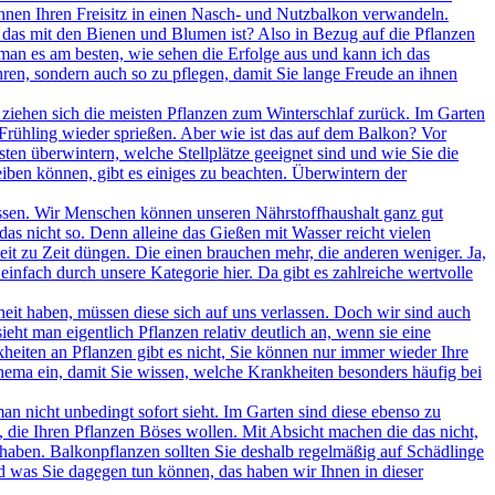
können Ihren Freisitz in einen Nasch- und Nutzbalkon verwandeln.
das mit den Bienen und Blumen ist? Also in Bezug auf die Pflanzen
 man es am besten, wie sehen die Erfolge aus und kann ich das
ren, sondern auch so zu pflegen, damit Sie lange Freude an ihnen
ziehen sich die meisten Pflanzen zum Winterschlaf zurück. Im Garten
 Frühling wieder sprießen. Aber wie ist das auf dem Balkon? Vor
ten überwintern, welche Stellplätze geeignet sind und wie Sie die
eiben können, gibt es einiges zu beachten. Überwintern der
sen. Wir Menschen können unseren Nährstoffhaushalt ganz gut
s nicht so. Denn alleine das Gießen mit Wasser reicht vielen
t zu Zeit düngen. Die einen brauchen mehr, die anderen weniger. Ja,
infach durch unsere Kategorie hier. Da gibt es zahlreiche wertvolle
t haben, müssen diese sich auf uns verlassen. Doch wir sind auch
ht man eigentlich Pflanzen relativ deutlich an, wenn sie eine
heiten an Pflanzen gibt es nicht, Sie können nur immer wieder Ihre
hema ein, damit Sie wissen, welche Krankheiten besonders häufig bei
an nicht unbedingt sofort sieht. Im Garten sind diese ebenso zu
die Ihren Pflanzen Böses wollen. Mit Absicht machen die das nicht,
 haben. Balkonpflanzen sollten Sie deshalb regelmäßig auf Schädlinge
 was Sie dagegen tun können, das haben wir Ihnen in dieser