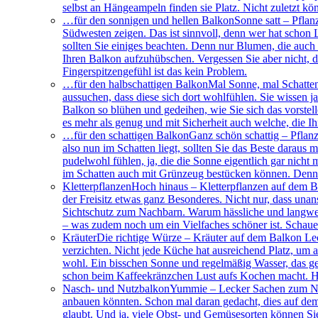
selbst an Hängeampeln finden sie Platz. Nicht zuletzt 
…für den sonnigen und hellen Balkon
Sonne satt – Pflan
Südwesten zeigen. Das ist sinnvoll, denn wer hat schon L
sollten Sie einiges beachten. Denn nur Blumen, die auch 
Ihren Balkon aufzuhübschen. Vergessen Sie aber nicht, 
Fingerspitzengefühl ist das kein Problem.
…für den halbschattigen Balkon
Mal Sonne, mal Schatten
aussuchen, dass diese sich dort wohlfühlen. Sie wissen ja
Balkon so blühen und gedeihen, wie Sie sich das vorstelle
es mehr als genug und mit Sicherheit auch welche, die Ih
…für den schattigen Balkon
Ganz schön schattig – Pflan
also nun im Schatten liegt, sollten Sie das Beste daraus
pudelwohl fühlen, ja, die die Sonne eigentlich gar nich
im Schatten auch mit Grünzeug bestücken können. Denn
Kletterpflanzen
Hoch hinaus – Kletterpflanzen auf dem Ba
der Freisitz etwas ganz Besonderes. Nicht nur, dass una
Sichtschutz zum Nachbarn. Warum hässliche und langweil
– was zudem noch um ein Vielfaches schöner ist. Schauen 
Kräuter
Die richtige Würze – Kräuter auf dem Balkon Lecke
verzichten. Nicht jede Küche hat ausreichend Platz, um a
wohl. Ein bisschen Sonne und regelmäßig Wasser, das ge
schon beim Kaffeekränzchen Lust aufs Kochen macht. Ho
Nasch- und Nutzbalkon
Yummie – Lecker Sachen zum Nasc
anbauen könnten. Schon mal daran gedacht, dies auf dem
glaubt. Und ja, viele Obst- und Gemüsesorten können Si