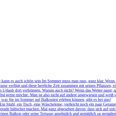
ann es auch schön sein Im Sommer muss man raus, ganz klar. Wenn es
rasse verfügt und diese herrliche Zeit zusammen mit seinen Pflanzen, 
en Urlaub dort verbringen. Warum auch nicht? Wenn das Wetter passt, sp
lbst gerne möchte. Man ist also nicht auf andere angewiesen und weiß v
was Sie im Sommer auf Balkonien erleben können, gibt es bei uns!
in Stuhl, ein Tisch, eine Wäscheleine, vielleicht noch ein paar Geranien
cht gerade hübscher machen. Mal ganz abgesehen davon, dass sich auf s
einen Balkon oder seine Terrasse ansehnlich und gemütlich zu gestalte