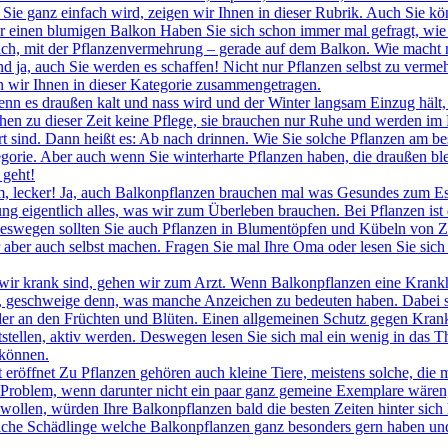
r Sie ganz einfach wird, zeigen wir Ihnen in dieser Rubrik. Auch Sie 
r einen blumigen Balkon Haben Sie sich schon immer mal gefragt, wie 
 Sprich, mit der Pflanzenvermehrung – gerade auf dem Balkon. Wie macht
ja, auch Sie werden es schaffen! Nicht nur Pflanzen selbst zu vermeh
n wir Ihnen in dieser Kategorie zusammengetragen.
n es draußen kalt und nass wird und der Winter langsam Einzug hält, 
chen zu dieser Zeit keine Pflege, sie brauchen nur Ruhe und werden im
t sind. Dann heißt es: Ab nach drinnen. Wie Sie solche Pflanzen am bes
egorie. Aber auch wenn Sie winterharte Pflanzen haben, die draußen bl
 geht!
, lecker! Ja, auch Balkonpflanzen brauchen mal was Gesundes zum Es
eigentlich alles, was wir zum Überleben brauchen. Bei Pflanzen ist da
eswegen sollten Sie auch Pflanzen in Blumentöpfen und Kübeln von Zei
ber auch selbst machen. Fragen Sie mal Ihre Oma oder lesen Sie sich e
r krank sind, gehen wir zum Arzt. Wenn Balkonpflanzen eine Krankhei
st, geschweige denn, was manche Anzeichen zu bedeuten haben. Dabei sie
oder an den Früchten und Blüten. Einen allgemeinen Schutz gegen Krank
tellen, aktiv werden. Deswegen lesen Sie sich mal ein wenig in das T
können.
 eröffnet Zu Pflanzen gehören auch kleine Tiere, meistens solche, die m
 Problem, wenn darunter nicht ein paar ganz gemeine Exemplare wären, 
wollen, würden Ihre Balkonpflanzen bald die besten Zeiten hinter sich
lche Schädlinge welche Balkonpflanzen ganz besonders gern haben und