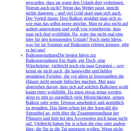
geworden, dass sie sogar den Urlaub dort verbringen.
Warum auch nicht? Wenn das Wetter passt, spricht
nichts dagegen – und viel Geld spart man sich auch.
Der Vorteil daran: Den Balkon gestaltet man sich so,
wie man das selbst gerne möchte. Man ist also nicht auf
andere angewiesen und weiß von vorneherein, dass
man sich dort wohlfühlt. Na, wäre das nicht mal eine
Idee für den kommenden Urlaub? Noch mehr Ideen,
was Sie im Sommer auf Balkonien erleben können, gibt
es bei uns!
Balkongestaltung
Die besten Ideen zur
Balkongestaltung Ein Stuhl, ein Tisch, eine
Wäscheleine, vielleicht noch ein paar Geranien – wer
kennt sie nicht auch, die langweilig und lieblos
gestalteten Freisitze, die vor allem in Innenstädten die
Häuser nicht gerade hübscher machen. Mal ganz
abgesehen davon, dass sich auf solchen Balkonen wohl
kaum einer wohlfühlt. Da muss etwas getan werden,
denn es gibt so unendlich viele Möglichkeiten, seinen
Balkon oder seine Terrasse ansehnlich und gemütlich
zu gestalten. Das fängt schon bei der Auswahl der
Sitzmöbel an, geht über die Zusammenstellung der
Pflanzen und hört bei den Accessoires noch lange nicht
auf. Vielleicht haben Sie ja schon die eine oder andere
Idee, die Sie in die Tat umsetzen wollen. Wenn nicht,