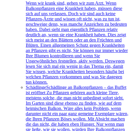
Wenn wir krank sind, gehen wir zum Arzt. Wenn
Balkonpflanzen eine Krankheit haben, müssen diese
sich auf uns verlassen. Doch wir sind auch keine
Pflanzen-Ärzte und wissen oft nicht, was zu tun ist,
geschweige denn, was manche Anzeichen zu bedeuten
haben. Dabei sieht man eigentlich Pflanzen relativ
deutlich an, wenn sie eine Krankheit haben. Dies zeigt
sich meist an den Blättern oder an den Früchten und
Blüten. Einen allgemeinen Schutz gegen Krankheiten
an Pflanzen gibt es nicht, Sie können nur immer wieder
Ihre Blumen kontrollieren und wenn Sie
Ungewöhnliches feststellen, aktiv werden. Deswegen
lesen Sie sich mal ein wenig in das Thema ein, damit
Sie wissen, welche Krankheiten besonders häufig bei
welchen Pflanzen vorkommen und was Sie dagegen
tun können.
Schädlinge
Schädlinge an Balkonpflanzen – das Buffet
ist eröffnet Zu Pflanzen gehören auch kleine Tiere,
meistens solche, die man nicht unbedingt sofort sieht.
Im Garten sind diese ebenso zu finden, wie auf dem
heimischen Balkon. Wäre alles kein Problem, wenn
darunter nicht ein paar ganz gemeine Exemplare wären,
die Ihren Pflanzen Böses wollen. Mit Absicht machen
die das nicht, die haben eben Hunger. Nur wenn man
sie ließe, wie sie wollen, würden Ihre Balkonpflanzen