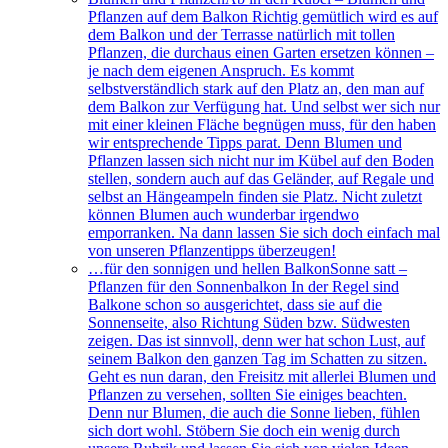
Pflanzen auf dem Balkon Richtig gemütlich wird es auf
dem Balkon und der Terrasse natürlich mit tollen
Pflanzen, die durchaus einen Garten ersetzen können –
je nach dem eigenen Anspruch. Es kommt
selbstverständlich stark auf den Platz an, den man auf
dem Balkon zur Verfügung hat. Und selbst wer sich nur
mit einer kleinen Fläche begnügen muss, für den haben
wir entsprechende Tipps parat. Denn Blumen und
Pflanzen lassen sich nicht nur im Kübel auf den Boden
stellen, sondern auch auf das Geländer, auf Regale und
selbst an Hängeampeln finden sie Platz. Nicht zuletzt
können Blumen auch wunderbar irgendwo
emporranken. Na dann lassen Sie sich doch einfach mal
von unseren Pflanzentipps überzeugen!
…für den sonnigen und hellen Balkon
Sonne satt –
Pflanzen für den Sonnenbalkon In der Regel sind
Balkone schon so ausgerichtet, dass sie auf die
Sonnenseite, also Richtung Süden bzw. Südwesten
zeigen. Das ist sinnvoll, denn wer hat schon Lust, auf
seinem Balkon den ganzen Tag im Schatten zu sitzen.
Geht es nun daran, den Freisitz mit allerlei Blumen und
Pflanzen zu versehen, sollten Sie einiges beachten.
Denn nur Blumen, die auch die Sonne lieben, fühlen
sich dort wohl. Stöbern Sie doch ein wenig durch