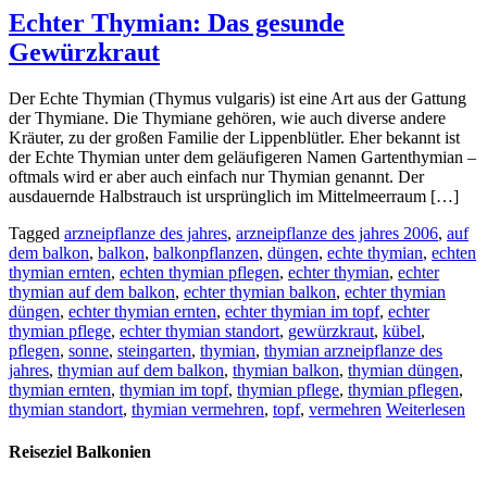
Echter Thymian: Das gesunde
Gewürzkraut
Der Echte Thymian (Thymus vulgaris) ist eine Art aus der Gattung
der Thymiane. Die Thymiane gehören, wie auch diverse andere
Kräuter, zu der großen Familie der Lippenblütler. Eher bekannt ist
der Echte Thymian unter dem geläufigeren Namen Gartenthymian –
oftmals wird er aber auch einfach nur Thymian genannt. Der
ausdauernde Halbstrauch ist ursprünglich im Mittelmeerraum […]
Tagged
arzneipflanze des jahres
,
arzneipflanze des jahres 2006
,
auf
dem balkon
,
balkon
,
balkonpflanzen
,
düngen
,
echte thymian
,
echten
thymian ernten
,
echten thymian pflegen
,
echter thymian
,
echter
thymian auf dem balkon
,
echter thymian balkon
,
echter thymian
düngen
,
echter thymian ernten
,
echter thymian im topf
,
echter
thymian pflege
,
echter thymian standort
,
gewürzkraut
,
kübel
,
pflegen
,
sonne
,
steingarten
,
thymian
,
thymian arzneipflanze des
jahres
,
thymian auf dem balkon
,
thymian balkon
,
thymian düngen
,
thymian ernten
,
thymian im topf
,
thymian pflege
,
thymian pflegen
,
thymian standort
,
thymian vermehren
,
topf
,
vermehren
Weiterlesen
Reiseziel Balkonien