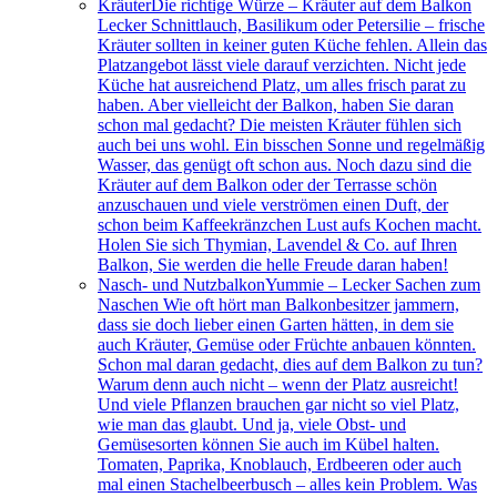
Kräuter
Die richtige Würze – Kräuter auf dem Balkon
Lecker Schnittlauch, Basilikum oder Petersilie – frische
Kräuter sollten in keiner guten Küche fehlen. Allein das
Platzangebot lässt viele darauf verzichten. Nicht jede
Küche hat ausreichend Platz, um alles frisch parat zu
haben. Aber vielleicht der Balkon, haben Sie daran
schon mal gedacht? Die meisten Kräuter fühlen sich
auch bei uns wohl. Ein bisschen Sonne und regelmäßig
Wasser, das genügt oft schon aus. Noch dazu sind die
Kräuter auf dem Balkon oder der Terrasse schön
anzuschauen und viele verströmen einen Duft, der
schon beim Kaffeekränzchen Lust aufs Kochen macht.
Holen Sie sich Thymian, Lavendel & Co. auf Ihren
Balkon, Sie werden die helle Freude daran haben!
Nasch- und Nutzbalkon
Yummie – Lecker Sachen zum
Naschen Wie oft hört man Balkonbesitzer jammern,
dass sie doch lieber einen Garten hätten, in dem sie
auch Kräuter, Gemüse oder Früchte anbauen könnten.
Schon mal daran gedacht, dies auf dem Balkon zu tun?
Warum denn auch nicht – wenn der Platz ausreicht!
Und viele Pflanzen brauchen gar nicht so viel Platz,
wie man das glaubt. Und ja, viele Obst- und
Gemüsesorten können Sie auch im Kübel halten.
Tomaten, Paprika, Knoblauch, Erdbeeren oder auch
mal einen Stachelbeerbusch – alles kein Problem. Was