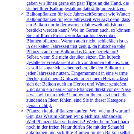
geben wir Ihnen gerne ein paar Tipps an die Hand, die
sie bei Ihrer Balkongestaltung tatkräftig unterstützen.
Balkonpflanzen für jede Jahreszeit
Sommer wie Winter:
Balkonpflanzen für jede Jahreszeit Wer sagt denn, dass
ein Balkon nur in der warmen Jahreszeit mit Blumen
bestückt werden kann? Wie im Garten auch, so können
Sie auf Ihrem Freisitz von Januar bis Dezember
Blumen pflanzen. Warum auch nicht, schließlich ist es
in der kalten Jahreszeit trist genug, da hübschen tolle
Pflanzen auf dem Balkon das Ganze perfekt auf!
Selbst, wenn Sie nicht draußen sitzen. Ein hübsch
gestalteter Freisitz sieht auch von drinnen toll aus. Und
es soll ja sogar Menschen geben, die den Balkon zu
jeder Jahreszeit nutzen. Eingemummelt in eine warme
Decke, mit einem Glühwein oder einem Heizpilz lässt
sich der Balkon auch im Herbst und Winter genießen.
Und dann ein paar schöne Pflanzen direkt vor der Nase
– was will man mehr? Und wenn Ihnen jetzt noch die
zündenden Ideen fehlen, sind Sie in dieser Kategorie
genau richtig.
Pflanzen kaufen
Pflanzen kaufen: Wo, wie und warum?
Gut, das Warum können wir gleich mal abhandeln:
Weil Pflanzenklau verboten ist! Weder beim Nachbarn
noch in der freien Natur dürfen Sie mit der Schaufel
ankommen und sich Ihre Blumen für den Balkon selbst