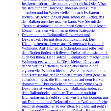
Insekten – ob man sie nun mag oder nicht. Oder Vögel,
die sich auf dem Balkongeländer ab und zu mal
ausruhen und im Winter vielleicht nach Essbarem
suchen. Sie sehen, das ist ganz schön viel Getier, das
den Balkon unsicher machen kann. Wie Sie mit den
Tieren auskommen und mit ihnen Seite an Seite leben
können, verraten wir Ihnen in dieser Kategorie.
Dekoration und Dekoartikel
Dekoration und
Dekoartikel: Her mit dem Schnickschnack Die
Kleinigkeiten machen es aus. Kennen wir ja von der
Wohnung. Auf Tischen, in Schränken und selbst auf
dem Boden finden sich diverse Dekoartikel – sicherlich
auch bei Ihnen. Denn solche Kleinigkeiten machen eine
Wohnung erst wohnlich. Diese kleinen Dinge, an
denen wir uns erfreuen, müssen aber nicht in den
eigenen vier Wänden bleiben. Wer einen Balkon oder
eine Terrasse hat, der kann den Freisitz damit genauso
aufmöbeln. Klar, die Blumen sollten auf dem Balkon
dominieren. Aber zwischendurch kann gerne etwas
Deko gesetzt werden. Auf dem Balkongeländer, auf
dem Balkonboden, auf dem Tisch oder auch im
Blumenkasten. Es gibt so viel, was Sie tun können, um
mit Dekoration und Dekoartikeln den Balkon noch ein
bisschen gemütlicher zu gestalten. Na dann, auf geht´s!
Blumen und Pflanzen
Ab in den Kübel – Blumen und