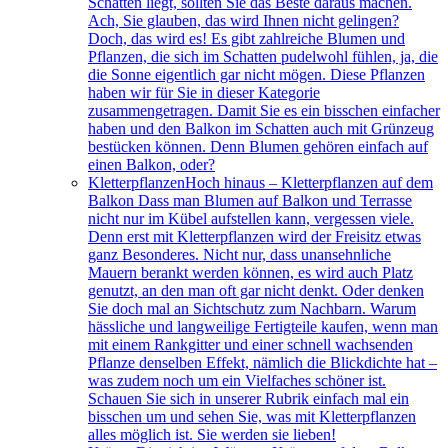
Schatten liegt, sollten Sie das Beste daraus machen.
Ach, Sie glauben, das wird Ihnen nicht gelingen?
Doch, das wird es! Es gibt zahlreiche Blumen und
Pflanzen, die sich im Schatten pudelwohl fühlen, ja, die
die Sonne eigentlich gar nicht mögen. Diese Pflanzen
haben wir für Sie in dieser Kategorie
zusammengetragen. Damit Sie es ein bisschen einfacher
haben und den Balkon im Schatten auch mit Grünzeug
bestücken können. Denn Blumen gehören einfach auf
einen Balkon, oder?
Kletterpflanzen
Hoch hinaus – Kletterpflanzen auf dem
Balkon Dass man Blumen auf Balkon und Terrasse
nicht nur im Kübel aufstellen kann, vergessen viele.
Denn erst mit Kletterpflanzen wird der Freisitz etwas
ganz Besonderes. Nicht nur, dass unansehnliche
Mauern berankt werden können, es wird auch Platz
genutzt, an den man oft gar nicht denkt. Oder denken
Sie doch mal an Sichtschutz zum Nachbarn. Warum
hässliche und langweilige Fertigteile kaufen, wenn man
mit einem Rankgitter und einer schnell wachsenden
Pflanze denselben Effekt, nämlich die Blickdichte hat –
was zudem noch um ein Vielfaches schöner ist.
Schauen Sie sich in unserer Rubrik einfach mal ein
bisschen um und sehen Sie, was mit Kletterpflanzen
alles möglich ist. Sie werden sie lieben!