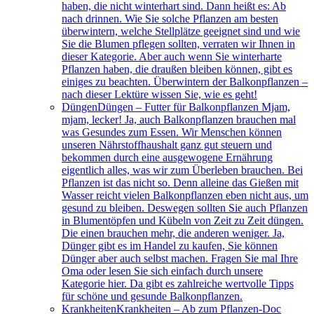
haben, die nicht winterhart sind. Dann heißt es: Ab
nach drinnen. Wie Sie solche Pflanzen am besten
überwintern, welche Stellplätze geeignet sind und wie
Sie die Blumen pflegen sollten, verraten wir Ihnen in
dieser Kategorie. Aber auch wenn Sie winterharte
Pflanzen haben, die draußen bleiben können, gibt es
einiges zu beachten. Überwintern der Balkonpflanzen –
nach dieser Lektüre wissen Sie, wie es geht!
Düngen
Düngen – Futter für Balkonpflanzen Mjam,
mjam, lecker! Ja, auch Balkonpflanzen brauchen mal
was Gesundes zum Essen. Wir Menschen können
unseren Nährstoffhaushalt ganz gut steuern und
bekommen durch eine ausgewogene Ernährung
eigentlich alles, was wir zum Überleben brauchen. Bei
Pflanzen ist das nicht so. Denn alleine das Gießen mit
Wasser reicht vielen Balkonpflanzen eben nicht aus, um
gesund zu bleiben. Deswegen sollten Sie auch Pflanzen
in Blumentöpfen und Kübeln von Zeit zu Zeit düngen.
Die einen brauchen mehr, die anderen weniger. Ja,
Dünger gibt es im Handel zu kaufen, Sie können
Dünger aber auch selbst machen. Fragen Sie mal Ihre
Oma oder lesen Sie sich einfach durch unsere
Kategorie hier. Da gibt es zahlreiche wertvolle Tipps
für schöne und gesunde Balkonpflanzen.
Krankheiten
Krankheiten – Ab zum Pflanzen-Doc