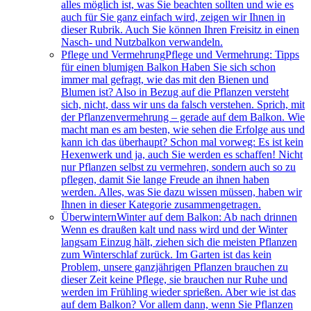
alles möglich ist, was Sie beachten sollten und wie es
auch für Sie ganz einfach wird, zeigen wir Ihnen in
dieser Rubrik. Auch Sie können Ihren Freisitz in einen
Nasch- und Nutzbalkon verwandeln.
Pflege und Vermehrung
Pflege und Vermehrung: Tipps
für einen blumigen Balkon Haben Sie sich schon
immer mal gefragt, wie das mit den Bienen und
Blumen ist? Also in Bezug auf die Pflanzen versteht
sich, nicht, dass wir uns da falsch verstehen. Sprich, mit
der Pflanzenvermehrung – gerade auf dem Balkon. Wie
macht man es am besten, wie sehen die Erfolge aus und
kann ich das überhaupt? Schon mal vorweg: Es ist kein
Hexenwerk und ja, auch Sie werden es schaffen! Nicht
nur Pflanzen selbst zu vermehren, sondern auch so zu
pflegen, damit Sie lange Freude an ihnen haben
werden. Alles, was Sie dazu wissen müssen, haben wir
Ihnen in dieser Kategorie zusammengetragen.
Überwintern
Winter auf dem Balkon: Ab nach drinnen
Wenn es draußen kalt und nass wird und der Winter
langsam Einzug hält, ziehen sich die meisten Pflanzen
zum Winterschlaf zurück. Im Garten ist das kein
Problem, unsere ganzjährigen Pflanzen brauchen zu
dieser Zeit keine Pflege, sie brauchen nur Ruhe und
werden im Frühling wieder sprießen. Aber wie ist das
auf dem Balkon? Vor allem dann, wenn Sie Pflanzen