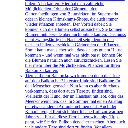
holen. Also kaufen. Hier hat man zahlreiche
Möglichkeiten. Ob in der Gärtnerei, den
Gartenabteilungen von Baumärkten, im Supermarkt
oder in kleinen Krimskrams-Shops, die auch immer
wieder Pflanzen anbieten. Der Vorteil dabei: Sie
können sich die Blumen selbst aussuchen. Sie können
Blumen mittlerweile aber auch online kaufen. Das muss
nicht zwangsläufig ein Nachteil sein, denn in den
meisten Fällen verschicken Gärtnereien die Pflanzen.
Somit kann man sicher sein, dass sie aus gutem Hause
kommen – und wenn mal was nicht passt, können Sie
die Blumen natürlich auch zurückschicken. Lesen Sie
hier mehr über die Möglichkeiten, Pflanzen für Ihren
Balkon zu kaufen.
Tiere auf dem Balkon
Ja, wo kommen denn die Tiere
auf dem Balkon her? In erster Linie sind Balkone für
den Menschen gemacht. Nun kann es aber durchaus
vorkommen, dass dort auch Tiere zu finden sind.
Vielleicht der Hund, der im Haushalt mit lebt, oder das
Meerschweinchen, das im Sommer mal einen Ausflug
der etwas anderen Art unternehmen darf. Auch der
Kanarienvogel freut sich über frische Luft zur warmen
Jahreszeit. Für all diese Tiere haben wir einige Tipps
parat, wie Sie den Balkon tiersicher machen. Aber auch
viele andere Tiere sind dort zu finden. Vor allem