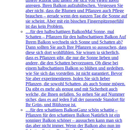
unsere Rubrik und lassen Sie sich von vielen Ideen
anregen, Ihren Balkon aufzuhübschen. Vergessen Sie
aber nicht, dass die Blumen und Pflanzen auch Pflege
brauchen – gerade wenn den ganzen Tag die Sonne auf
sie scheint. Aber mit ein bisschen Fingerspitzengefühl
ist das kein Problem.
…für den halbschattigen Balkon
Mal Sonne, mal
Schatten – Pflanzen für den halbschattigen Balkon Auf
Ihrem Balkon wechseln sich Sonne und Schatten ab?
Dann sollten Sie auch Ihre Pflanzen so aussuchen, dass
diese sich dort wohlfühlen. Sie wissen ja sicherlich,
dass es Pflanzen gibt, die nur die Sonne lieben und
andere, die den Schatten bevorzugen. Ob diese bei
einem halbschattigen Balkon so blühen und gedeihen,
wie Sie sich das vorstellen, ist nicht garantiert. Bevor
Sie aber experimentieren, holen Sie sich lieber
Pflanzen, die sowohl Schatten, als auch Sonne mögen.
Da gibt es mehr als genug und mit Sicherheit auch
welche, die Ihnen gefallen. So gehen Sie auf Nummer
sicher, dass es auf jeden Fall der passende Standort für
Ihr Grün- und Blühzeug ist.
…für den schattigen Balkon
Ganz schön schattig –
Pflanzen für den schattigen Balkon Natürlich ist ein
sonniger Balkon schöner – aussuchen kann man sich
das aber nicht immer. Wenn der Balkon also nun im