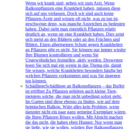
Wenn wir krank sind, gehen wir zum Arzt. Wenn
Balkonpflanzen eine Krankheit haben, müssen diese
sich auf uns verlassen. Doch wir sind auch keine
Pflanzen-Ärzte und wissen oft nicht, was zu tun ist,
geschweige denn, was manche Anzeichen zu bedeuten
haben. Dabei sieht man eigentlich Pflanzen relativ
deutlich an, wenn sie eine Krankheit haben. Dies zeigt
sich meist an den Blättern oder an den Früchten und
Blüten. Einen allgemeinen Schutz gegen Krankheiten
an Pflanzen gibt es nicht, Sie können nur immer wieder
Ihre Blumen kontrollieren und wenn Sie
Ungewöhnliches feststellen, aktiv werden. Deswegen
lesen Sie sich mal ein wenig in das Thema ein, damit
Sie wissen, welche Krankheiten besonders häufig bei
welchen Pflanzen vorkommen und was Sie dagegen
tun können.
Schädlinge
Schädlinge an Balkonpflanzen – das Buffet
ist eröffnet Zu Pflanzen gehören auch kleine Tiere,
meistens solche, die man nicht unbedingt sofort sieht.
Im Garten sind diese ebenso zu finden, wie auf dem
heimischen Balkon. Wäre alles kein Problem, wenn
darunter nicht ein paar ganz gemeine Exemplare wären,
die Ihren Pflanzen Böses wollen. Mit Absicht machen
die das nicht, die haben eben Hunger. Nur wenn man
sie ließe, wie sie wollen, würden Ihre Balkonpflanzen