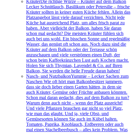
Kräuter
Die richtige Würze – Kräuter auf dem Balkon
Lecker Schnittlauch, Basilikum oder Petersilie – frische
Kräuter sollten in keiner guten Küche fehlen. Allein das
Platzangebot lässt viele darauf verzichten. Nicht jede
Küche hat ausreichend Platz, um alles frisch parat zu
haben. Aber vielleicht der Balkon, haben Sie daran
schon mal gedacht? Die meisten Kräuter fühlen sich
auch bei uns wohl. Ein bisschen Sonne und regelmäßig
Wasser, das genügt oft schon aus. Noch dazu sind die
Kräuter auf dem Balkon oder der Terrasse schön
anzuschauen und viele verströmen einen Duft, der
schon beim Kaffeekränzchen Lust aufs Kochen macht.
Holen Sie sich Thymian, Lavendel & Co. auf Ihren
Balkon, Sie werden die helle Freude daran haben!
Nasch- und Nutzbalkon
Yummie – Lecker Sachen zum
Naschen Wie oft hört man Balkonbesitzer jammern,
dass sie doch lieber einen Garten hätten, in dem sie
auch Kräuter, Gemüse oder Früchte anbauen könnten.
Schon mal daran gedacht, dies auf dem Balkon zu tun?
Warum denn auch nicht – wenn der Platz ausreicht!
Und viele Pflanzen brauchen gar nicht so viel Platz,
wie man das glaubt. Und ja, viele Obst- und
Gemüsesorten können Sie auch im Kübel halten.
Tomaten, Paprika, Knoblauch, Erdbeeren oder auch
mal einen Stachelbeerbusch – alles kein Problem. Was