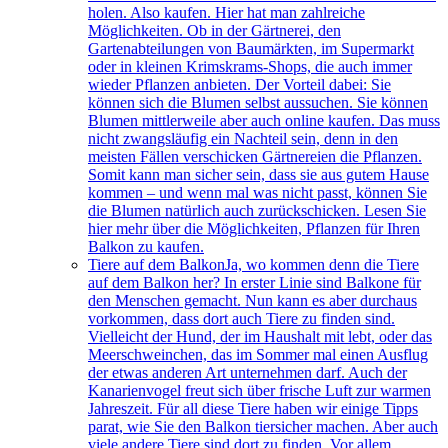
holen. Also kaufen. Hier hat man zahlreiche
Möglichkeiten. Ob in der Gärtnerei, den
Gartenabteilungen von Baumärkten, im Supermarkt
oder in kleinen Krimskrams-Shops, die auch immer
wieder Pflanzen anbieten. Der Vorteil dabei: Sie
können sich die Blumen selbst aussuchen. Sie können
Blumen mittlerweile aber auch online kaufen. Das muss
nicht zwangsläufig ein Nachteil sein, denn in den
meisten Fällen verschicken Gärtnereien die Pflanzen.
Somit kann man sicher sein, dass sie aus gutem Hause
kommen – und wenn mal was nicht passt, können Sie
die Blumen natürlich auch zurückschicken. Lesen Sie
hier mehr über die Möglichkeiten, Pflanzen für Ihren
Balkon zu kaufen.
Tiere auf dem Balkon
Ja, wo kommen denn die Tiere
auf dem Balkon her? In erster Linie sind Balkone für
den Menschen gemacht. Nun kann es aber durchaus
vorkommen, dass dort auch Tiere zu finden sind.
Vielleicht der Hund, der im Haushalt mit lebt, oder das
Meerschweinchen, das im Sommer mal einen Ausflug
der etwas anderen Art unternehmen darf. Auch der
Kanarienvogel freut sich über frische Luft zur warmen
Jahreszeit. Für all diese Tiere haben wir einige Tipps
parat, wie Sie den Balkon tiersicher machen. Aber auch
viele andere Tiere sind dort zu finden. Vor allem