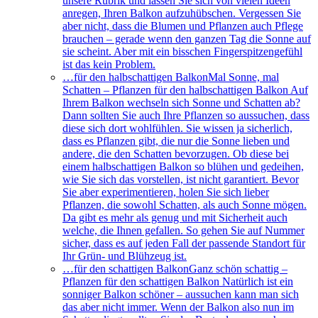
unsere Rubrik und lassen Sie sich von vielen Ideen
anregen, Ihren Balkon aufzuhübschen. Vergessen Sie
aber nicht, dass die Blumen und Pflanzen auch Pflege
brauchen – gerade wenn den ganzen Tag die Sonne auf
sie scheint. Aber mit ein bisschen Fingerspitzengefühl
ist das kein Problem.
…für den halbschattigen Balkon
Mal Sonne, mal
Schatten – Pflanzen für den halbschattigen Balkon Auf
Ihrem Balkon wechseln sich Sonne und Schatten ab?
Dann sollten Sie auch Ihre Pflanzen so aussuchen, dass
diese sich dort wohlfühlen. Sie wissen ja sicherlich,
dass es Pflanzen gibt, die nur die Sonne lieben und
andere, die den Schatten bevorzugen. Ob diese bei
einem halbschattigen Balkon so blühen und gedeihen,
wie Sie sich das vorstellen, ist nicht garantiert. Bevor
Sie aber experimentieren, holen Sie sich lieber
Pflanzen, die sowohl Schatten, als auch Sonne mögen.
Da gibt es mehr als genug und mit Sicherheit auch
welche, die Ihnen gefallen. So gehen Sie auf Nummer
sicher, dass es auf jeden Fall der passende Standort für
Ihr Grün- und Blühzeug ist.
…für den schattigen Balkon
Ganz schön schattig –
Pflanzen für den schattigen Balkon Natürlich ist ein
sonniger Balkon schöner – aussuchen kann man sich
das aber nicht immer. Wenn der Balkon also nun im