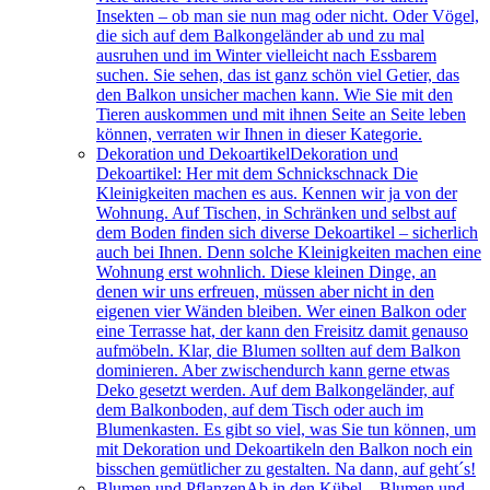
Insekten – ob man sie nun mag oder nicht. Oder Vögel,
die sich auf dem Balkongeländer ab und zu mal
ausruhen und im Winter vielleicht nach Essbarem
suchen. Sie sehen, das ist ganz schön viel Getier, das
den Balkon unsicher machen kann. Wie Sie mit den
Tieren auskommen und mit ihnen Seite an Seite leben
können, verraten wir Ihnen in dieser Kategorie.
Dekoration und Dekoartikel
Dekoration und
Dekoartikel: Her mit dem Schnickschnack Die
Kleinigkeiten machen es aus. Kennen wir ja von der
Wohnung. Auf Tischen, in Schränken und selbst auf
dem Boden finden sich diverse Dekoartikel – sicherlich
auch bei Ihnen. Denn solche Kleinigkeiten machen eine
Wohnung erst wohnlich. Diese kleinen Dinge, an
denen wir uns erfreuen, müssen aber nicht in den
eigenen vier Wänden bleiben. Wer einen Balkon oder
eine Terrasse hat, der kann den Freisitz damit genauso
aufmöbeln. Klar, die Blumen sollten auf dem Balkon
dominieren. Aber zwischendurch kann gerne etwas
Deko gesetzt werden. Auf dem Balkongeländer, auf
dem Balkonboden, auf dem Tisch oder auch im
Blumenkasten. Es gibt so viel, was Sie tun können, um
mit Dekoration und Dekoartikeln den Balkon noch ein
bisschen gemütlicher zu gestalten. Na dann, auf geht´s!
Blumen und Pflanzen
Ab in den Kübel – Blumen und