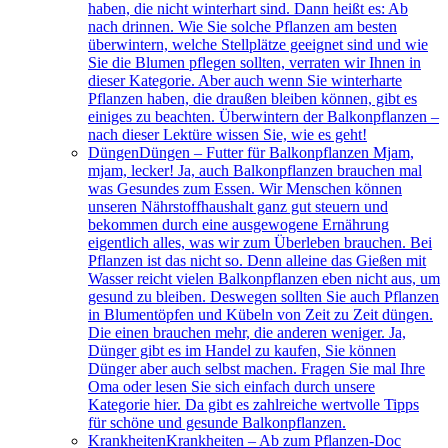
haben, die nicht winterhart sind. Dann heißt es: Ab
nach drinnen. Wie Sie solche Pflanzen am besten
überwintern, welche Stellplätze geeignet sind und wie
Sie die Blumen pflegen sollten, verraten wir Ihnen in
dieser Kategorie. Aber auch wenn Sie winterharte
Pflanzen haben, die draußen bleiben können, gibt es
einiges zu beachten. Überwintern der Balkonpflanzen –
nach dieser Lektüre wissen Sie, wie es geht!
Düngen
Düngen – Futter für Balkonpflanzen Mjam,
mjam, lecker! Ja, auch Balkonpflanzen brauchen mal
was Gesundes zum Essen. Wir Menschen können
unseren Nährstoffhaushalt ganz gut steuern und
bekommen durch eine ausgewogene Ernährung
eigentlich alles, was wir zum Überleben brauchen. Bei
Pflanzen ist das nicht so. Denn alleine das Gießen mit
Wasser reicht vielen Balkonpflanzen eben nicht aus, um
gesund zu bleiben. Deswegen sollten Sie auch Pflanzen
in Blumentöpfen und Kübeln von Zeit zu Zeit düngen.
Die einen brauchen mehr, die anderen weniger. Ja,
Dünger gibt es im Handel zu kaufen, Sie können
Dünger aber auch selbst machen. Fragen Sie mal Ihre
Oma oder lesen Sie sich einfach durch unsere
Kategorie hier. Da gibt es zahlreiche wertvolle Tipps
für schöne und gesunde Balkonpflanzen.
Krankheiten
Krankheiten – Ab zum Pflanzen-Doc