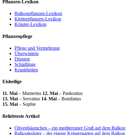
Pflanzen-Lexikon
Balkonpflanzen-Lexikon
Kletterpflanzen-Lexikon
Kräuter-Lexikon
Pflanzenpflege
Pflege und Vermehrung
Überwintern
Düngen
Schädlinge
Krankheiten
Eisheilige
11. Mai
– Mamertus
12. Mai
– Pankratius
13. Mai
– Servatius
14. Mai
– Bonifatius
15. Mai
– Sophie
Beliebteste Artikel
Olivenbäumchen – ein mediterraner Gruß auf dem Balkon
Balkonkräuter – der eigene Kräutergarten auf dem Balkon