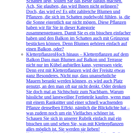
Schatten liegt, sollten Sie das Beste daraus machen.
Ach, Sie glauben, das wird Ihnen nicht gelingen?
Doch, das wird es! Es gibt zahlreiche Blumen und
Pflanzen, die sich im Schatten pudelwohl fühlen, ja, die
die Sonne eigentlich gar nicht mögen. Diese Pflanzen
haben wir für Sie in dieser Kategorie
zusammengetragen. Damit Sie es ein bisschen einfacher
haben und den Balkon im Schatten auch mit Grünzeug
bestücken können. Denn Blumen gehören einfach auf
einen Balkon, oder?
Kletterpflanzen
Hoch hinaus – Kletterpflanzen auf dem
Balkon Dass man Blumen auf Balkon und Terrasse
nicht nur im Kübel aufstellen kann, vergessen viele.
Denn erst mit Kletterpflanzen wird der Freisitz etwas
ganz Besonderes. Nicht nur, dass unansehnliche
Mauern berankt werden können, es wird auch Platz
genutzt, an den man oft gar nicht denkt. Oder denken
Sie doch mal an Sichtschutz zum Nachbarn. Warum
hässliche und langweilige Fertigteile kaufen, wenn man
mit einem Rankgitter und einer schnell wachsenden
Pflanze denselben Effekt, nämlich die Blickdichte hat –
was zudem noch um ein Vielfaches schöner ist.
Schauen Sie sich in unserer Rubrik einfach mal ein
bisschen um und sehen Sie, was mit Kletterpflanzen
alles möglich ist. Sie werden sie lieben!