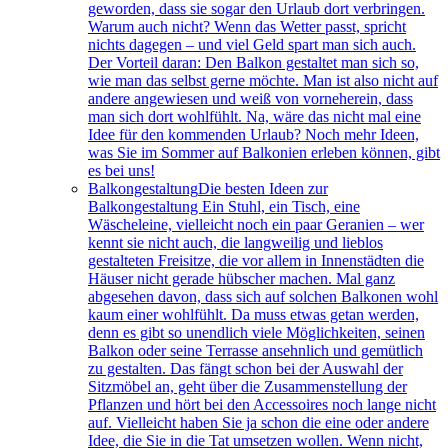
geworden, dass sie sogar den Urlaub dort verbringen.
Warum auch nicht? Wenn das Wetter passt, spricht
nichts dagegen – und viel Geld spart man sich auch.
Der Vorteil daran: Den Balkon gestaltet man sich so,
wie man das selbst gerne möchte. Man ist also nicht auf
andere angewiesen und weiß von vorneherein, dass
man sich dort wohlfühlt. Na, wäre das nicht mal eine
Idee für den kommenden Urlaub? Noch mehr Ideen,
was Sie im Sommer auf Balkonien erleben können, gibt
es bei uns!
Balkongestaltung
Die besten Ideen zur
Balkongestaltung Ein Stuhl, ein Tisch, eine
Wäscheleine, vielleicht noch ein paar Geranien – wer
kennt sie nicht auch, die langweilig und lieblos
gestalteten Freisitze, die vor allem in Innenstädten die
Häuser nicht gerade hübscher machen. Mal ganz
abgesehen davon, dass sich auf solchen Balkonen wohl
kaum einer wohlfühlt. Da muss etwas getan werden,
denn es gibt so unendlich viele Möglichkeiten, seinen
Balkon oder seine Terrasse ansehnlich und gemütlich
zu gestalten. Das fängt schon bei der Auswahl der
Sitzmöbel an, geht über die Zusammenstellung der
Pflanzen und hört bei den Accessoires noch lange nicht
auf. Vielleicht haben Sie ja schon die eine oder andere
Idee, die Sie in die Tat umsetzen wollen. Wenn nicht,