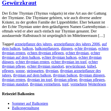
Gewürzkraut
Der Echte Thymian (Thymus vulgaris) ist eine Art aus der Gattung
der Thymiane. Die Thymiane gehören, wie auch diverse andere
Kräuter, zu der großen Familie der Lippenblütler. Eher bekannt ist
der Echte Thymian unter dem geläufigeren Namen Gartenthymian –
oftmals wird er aber auch einfach nur Thymian genannt. Der
ausdauernde Halbstrauch ist ursprünglich im Mittelmeerraum […]
Tagged
arzneipflanze des jahres
,
arzneipflanze des jahres 2006
,
auf
dem balkon
,
balkon
,
balkonpflanzen
,
düngen
,
echte thymian
,
echten
thymian ernten
,
echten thymian pflegen
,
echter thymian
,
echter
thymian auf dem balkon
,
echter thymian balkon
,
echter thymian
düngen
,
echter thymian ernten
,
echter thymian im topf
,
echter
thymian pflege
,
echter thymian standort
,
gewürzkraut
,
kübel
,
pflegen
,
sonne
,
steingarten
,
thymian
,
thymian arzneipflanze des
jahres
,
thymian auf dem balkon
,
thymian balkon
,
thymian düngen
,
thymian ernten
,
thymian im topf
,
thymian pflege
,
thymian pflegen
,
thymian standort
,
thymian vermehren
,
topf
,
vermehren
Weiterlesen
Reiseziel Balkonien
Sommer auf Balkonien
Balkongestaltung