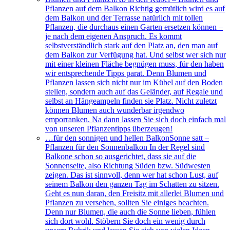
Pflanzen auf dem Balkon Richtig gemütlich wird es auf
dem Balkon und der Terrasse natürlich mit tollen
Pflanzen, die durchaus einen Garten ersetzen können –
je nach dem eigenen Anspruch. Es kommt
selbstverständlich stark auf den Platz an, den man auf
dem Balkon zur Verfügung hat. Und selbst wer sich nur
mit einer kleinen Fläche begnügen muss, für den haben
wir entsprechende Tipps parat. Denn Blumen und
Pflanzen lassen sich nicht nur im Kübel auf den Boden
stellen, sondern auch auf das Geländer, auf Regale und
selbst an Hängeampeln finden sie Platz. Nicht zuletzt
können Blumen auch wunderbar irgendwo
emporranken. Na dann lassen Sie sich doch einfach mal
von unseren Pflanzentipps überzeugen!
…für den sonnigen und hellen Balkon
Sonne satt –
Pflanzen für den Sonnenbalkon In der Regel sind
Balkone schon so ausgerichtet, dass sie auf die
Sonnenseite, also Richtung Süden bzw. Südwesten
zeigen. Das ist sinnvoll, denn wer hat schon Lust, auf
seinem Balkon den ganzen Tag im Schatten zu sitzen.
Geht es nun daran, den Freisitz mit allerlei Blumen und
Pflanzen zu versehen, sollten Sie einiges beachten.
Denn nur Blumen, die auch die Sonne lieben, fühlen
sich dort wohl. Stöbern Sie doch ein wenig durch