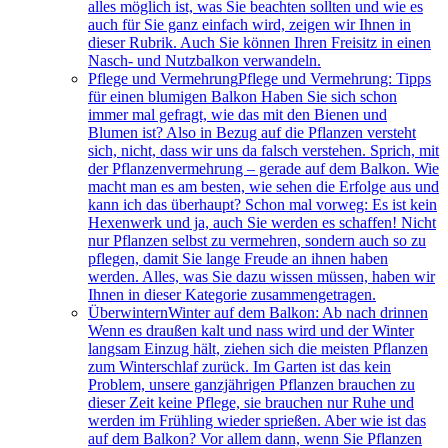
alles möglich ist, was Sie beachten sollten und wie es
auch für Sie ganz einfach wird, zeigen wir Ihnen in
dieser Rubrik. Auch Sie können Ihren Freisitz in einen
Nasch- und Nutzbalkon verwandeln.
Pflege und Vermehrung
Pflege und Vermehrung: Tipps
für einen blumigen Balkon Haben Sie sich schon
immer mal gefragt, wie das mit den Bienen und
Blumen ist? Also in Bezug auf die Pflanzen versteht
sich, nicht, dass wir uns da falsch verstehen. Sprich, mit
der Pflanzenvermehrung – gerade auf dem Balkon. Wie
macht man es am besten, wie sehen die Erfolge aus und
kann ich das überhaupt? Schon mal vorweg: Es ist kein
Hexenwerk und ja, auch Sie werden es schaffen! Nicht
nur Pflanzen selbst zu vermehren, sondern auch so zu
pflegen, damit Sie lange Freude an ihnen haben
werden. Alles, was Sie dazu wissen müssen, haben wir
Ihnen in dieser Kategorie zusammengetragen.
Überwintern
Winter auf dem Balkon: Ab nach drinnen
Wenn es draußen kalt und nass wird und der Winter
langsam Einzug hält, ziehen sich die meisten Pflanzen
zum Winterschlaf zurück. Im Garten ist das kein
Problem, unsere ganzjährigen Pflanzen brauchen zu
dieser Zeit keine Pflege, sie brauchen nur Ruhe und
werden im Frühling wieder sprießen. Aber wie ist das
auf dem Balkon? Vor allem dann, wenn Sie Pflanzen