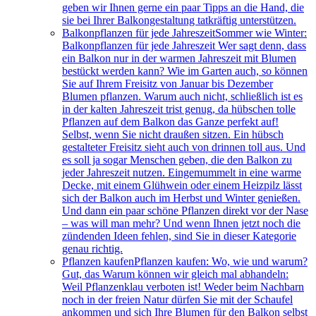
geben wir Ihnen gerne ein paar Tipps an die Hand, die
sie bei Ihrer Balkongestaltung tatkräftig unterstützen.
Balkonpflanzen für jede Jahreszeit
Sommer wie Winter:
Balkonpflanzen für jede Jahreszeit Wer sagt denn, dass
ein Balkon nur in der warmen Jahreszeit mit Blumen
bestückt werden kann? Wie im Garten auch, so können
Sie auf Ihrem Freisitz von Januar bis Dezember
Blumen pflanzen. Warum auch nicht, schließlich ist es
in der kalten Jahreszeit trist genug, da hübschen tolle
Pflanzen auf dem Balkon das Ganze perfekt auf!
Selbst, wenn Sie nicht draußen sitzen. Ein hübsch
gestalteter Freisitz sieht auch von drinnen toll aus. Und
es soll ja sogar Menschen geben, die den Balkon zu
jeder Jahreszeit nutzen. Eingemummelt in eine warme
Decke, mit einem Glühwein oder einem Heizpilz lässt
sich der Balkon auch im Herbst und Winter genießen.
Und dann ein paar schöne Pflanzen direkt vor der Nase
– was will man mehr? Und wenn Ihnen jetzt noch die
zündenden Ideen fehlen, sind Sie in dieser Kategorie
genau richtig.
Pflanzen kaufen
Pflanzen kaufen: Wo, wie und warum?
Gut, das Warum können wir gleich mal abhandeln:
Weil Pflanzenklau verboten ist! Weder beim Nachbarn
noch in der freien Natur dürfen Sie mit der Schaufel
ankommen und sich Ihre Blumen für den Balkon selbst